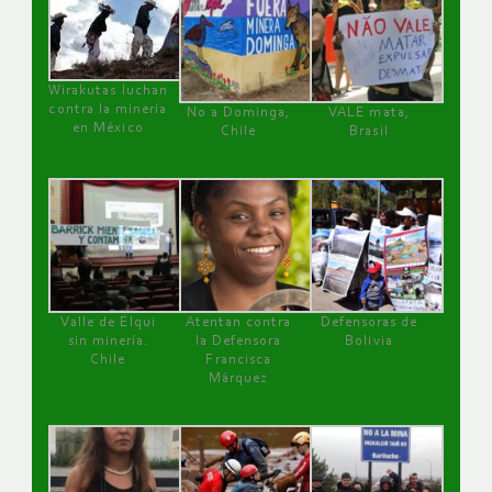
Wirakutas luchan
contra la minería
No a Dominga,
VALE mata,
en México
Chile
Brasil
Valle de Elqui
Atentan contra
Defensoras de
sin minería.
la Defensora
Bolivia
Chile
Francisca
Márquez