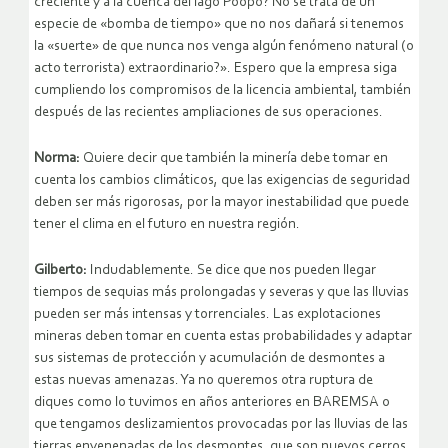
creciente y a la cuenca del lago Poopó? No se trata de un
especie de «bomba de tiempo» que no nos dañará si tenemos
la «suerte» de que nunca nos venga algún fenómeno natural (o
acto terrorista) extraordinario?». Espero que la empresa siga
cumpliendo los compromisos de la licencia ambiental, también
después de las recientes ampliaciones de sus operaciones.
Norma:
Quiere decir que también la minería debe tomar en
cuenta los cambios climáticos, que las exigencias de seguridad
deben ser más rigorosas, por la mayor inestabilidad que puede
tener el clima en el futuro en nuestra región.
Gilberto:
Indudablemente. Se dice que nos pueden llegar
tiempos de sequias más prolongadas y severas y que las lluvias
pueden ser más intensas y torrenciales. Las explotaciones
mineras deben tomar en cuenta estas probabilidades y adaptar
sus sistemas de protección y acumulación de desmontes a
estas nuevas amenazas. Ya no queremos otra ruptura de
diques como lo tuvimos en años anteriores en BAREMSA o
que tengamos deslizamientos provocadas por las lluvias de las
tierras envenenadas de los desmontes, que son nuevos cerros