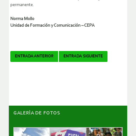
permanente.
Norma Mollo
Unidad de Formación y Comunicación – CEPA
Navegador
ENTRADA ANTERIOR
ENTRADA SIGUIENTE
de
artículos
GALERÌA DE FOTOS