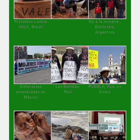
Protestas contra
No a la minería ,
VALE, Brasil
Bariloche,
Argentina
Defensoras
Las Bambas,
PUEBLA, Pue, 27
amenazadas en
Perú
Enero
México