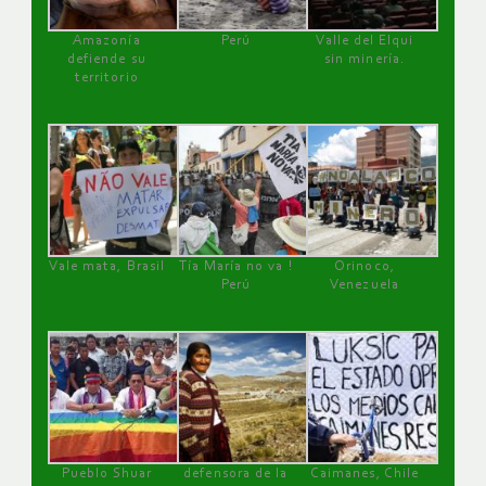
Amazonía
Perú
Valle del Elqui
defiende su
sin minería.
territorio
Vale mata, Brasil
Tía María no va !
Orinoco,
Perú
Venezuela
Pueblo Shuar
defensora de la
Caimanes, Chile