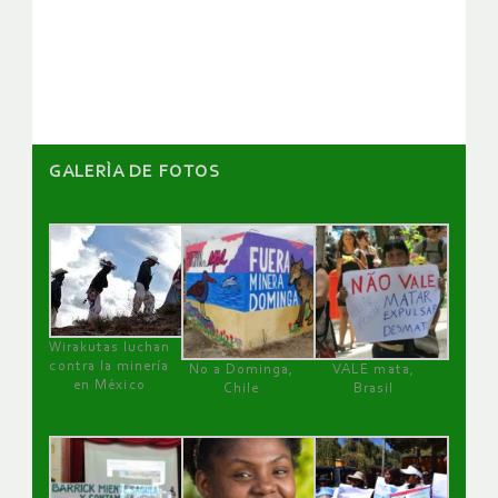
de
artículos
GALERÌA DE FOTOS
Wirakutas luchan
contra la minería
No a Dominga,
VALE mata,
en México
Chile
Brasil