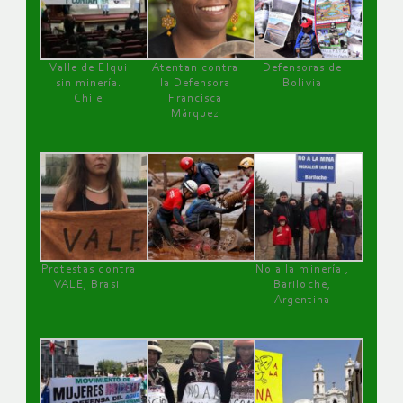
Valle de Elqui
Atentan contra
Defensoras de
sin minería.
la Defensora
Bolivia
Chile
Francisca
Márquez
Protestas contra
No a la minería ,
VALE, Brasil
Bariloche,
Argentina