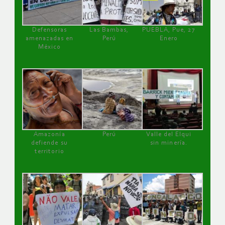
Defensoras
Las Bambas,
PUEBLA, Pue, 27
amenazadas en
Perú
Enero
México
Amazonía
Perú
Valle del Elqui
defiende su
sin minería.
territorio