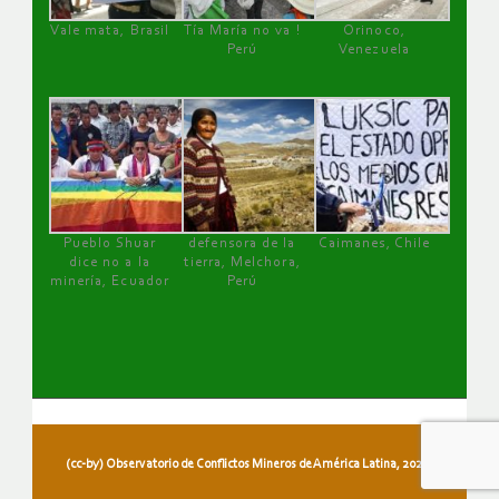
Vale mata, Brasil
Tía María no va !
Orinoco,
Perú
Venezuela
Pueblo Shuar
defensora de la
Caimanes, Chile
dice no a la
tierra, Melchora,
minería, Ecuador
Perú
(cc-by) Observatorio de Conflictos Mineros de América Latina, 2026