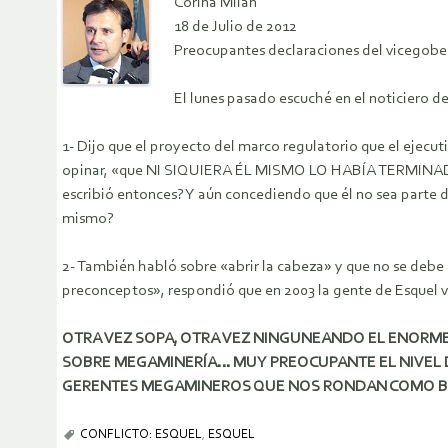
Corina Milán
18 de Julio de 2012
Preocupantes declaraciones del vicegober
El lunes pasado escuché en el noticiero 
1- Dijo que el proyecto del marco regulatorio que el ejecuti
opinar, «que NI SIQUIERA ÉL MISMO LO HABÍA TERMINADO D
escribió entonces? Y aún concediendo que él no sea parte
mismo?
2- También habló sobre «abrir la cabeza» y que no se debe 
preconceptos», respondió que en 2003 la gente de Esquel v
OTRA VEZ SOPA, OTRA VEZ NINGUNEANDO EL ENORM
SOBRE MEGAMINERÍA… MUY PREOCUPANTE EL NIVEL D
GERENTES MEGAMINEROS QUE NOS RONDAN COMO B
CONFLICTO: ESQUEL
,
ESQUEL