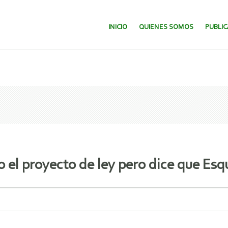
SALTAR AL CONTENIDO.
INICIO
QUIENES SOMOS
PUBLI
 el proyecto de ley pero dice que Esq