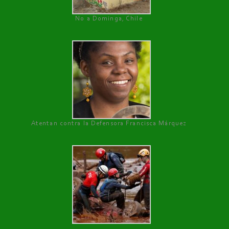
No a Dominga, Chile
Atentan contra la Defensora Francisca Márquez