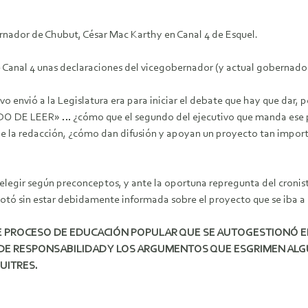
nador de Chubut, César Mac Karthy en Canal 4 de Esquel.
de Canal 4 unas declaraciones del vicegobernador (y actual gobernad
vo envió a la Legislatura era para iniciar el debate que hay que dar,
E LEER» … ¿cómo que el segundo del ejecutivo que manda ese proy
 de la redacción, ¿cómo dan difusión y apoyan un proyecto tan impor
elegir según preconceptos, y ante la oportuna repregunta del cronis
otó sin estar debidamente informada sobre el proyecto que se iba a
E PROCESO DE EDUCACIÓN POPULAR QUE SE AUTOGESTIONÓ E
E RESPONSABILIDAD Y LOS ARGUMENTOS QUE ESGRIMEN ALGU
UITRES.