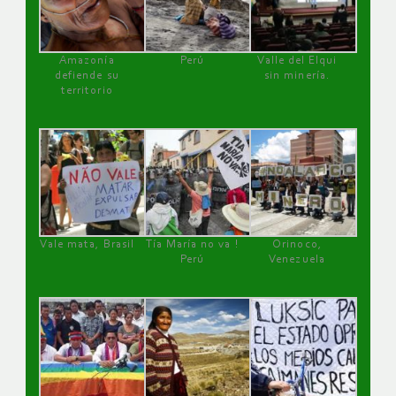
Amazonía
Perú
Valle del Elqui
defiende su
sin minería.
territorio
Vale mata, Brasil
Tía María no va !
Orinoco,
Perú
Venezuela