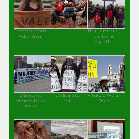
Protestas contra
No a la minería ,
VALE, Brasil
Bariloche,
Argentina
Defensoras
Las Bambas,
PUEBLA, Pue, 27
amenazadas en
Perú
Enero
México