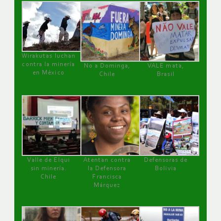
Wirakutas luchan
contra la minería
No a Dominga,
VALE mata,
en México
Chile
Brasil
Valle de Elqui
Atentan contra
Defensoras de
sin minería.
la Defensora
Bolivia
Chile
Francisca
Márquez