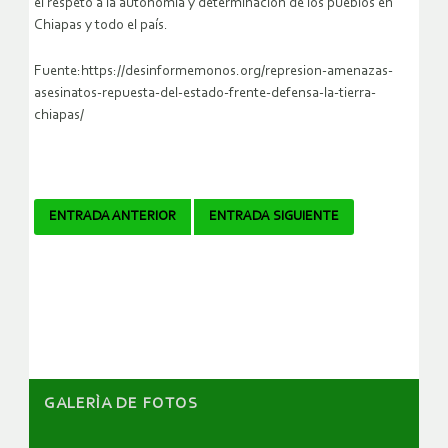
el respeto a la autonomía y determinación de los pueblos en
Chiapas y todo el país.
Fuente:https://desinformemonos.org/represion-amenazas-
asesinatos-repuesta-del-estado-frente-defensa-la-tierra-
chiapas/
Navegador
ENTRADA ANTERIOR
ENTRADA SIGUIENTE
de
artículos
GALERÌA DE FOTOS