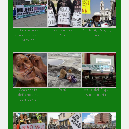
Defensoras
Las Bambas,
PUEBLA, Pue, 27
amenazadas en
Perú
Enero
México
Amazonía
Perú
Valle del Elqui
defiende su
sin minería.
territorio