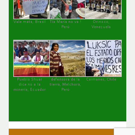
Vale mata, Brasil
Tía María no va !
Orinoco,
Perú
Venezuela
Pueblo Shuar
defensora de la
Caimanes, Chile
dice no a la
tierra, Melchora,
minería, Ecuador
Perú