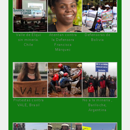
Valle de Elqui
Atentan contra
Defensoras de
sin minería.
la Defensora
Bolivia
Chile
Francisca
Márquez
Protestas contra
No a la minería ,
VALE, Brasil
Bariloche,
Argentina