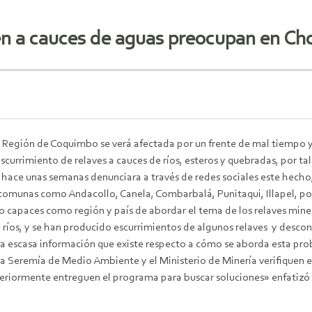
en a cauces de aguas preocupan en Ch
Región de Coquimbo se verá afectada por un frente de mal tiempo y c
escurrimiento de relaves a cauces de ríos, esteros y quebradas, por ta
n hace unas semanas denunciara a través de redes sociales este hech
 comunas como Andacollo, Canela, Combarbalá, Punitaqui, Illapel, por
capaces como región y país de abordar el tema de los relaves minero
 ríos, y se han producido escurrimientos de algunos relaves y descon
la escasa información que existe respecto a cómo se aborda esta pro
 Seremía de Medio Ambiente y el Ministerio de Minería verifiquen en
teriormente entreguen el programa para buscar soluciones» enfatizó 