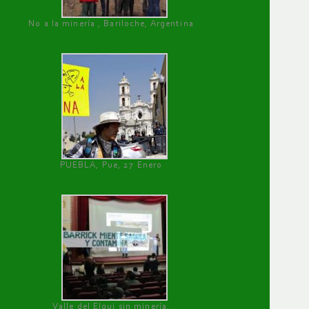
No a la minería , Bariloche, Argentina
PUEBLA, Pue, 27 Enero
Valle del Elqui sin minería.