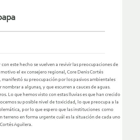
oapa
on este hecho se vuelven a revivir las preocupaciones de
l motivo el ex consejero regional, Core Denis Cortés
o, manifestó su preocupación por los pasivos ambientales
 nombrar a algunas, y que escurren a cauces de aguas.
s. Lo que hemos visto con estas lluvias es que han crecido
ocemos su posible nivel de toxicidad, lo que preocupa a la
blemática, por lo que espero que las instituciones como
 terreno en forma urgente cuál es la situación de cada uno
Cortés Aguilera.