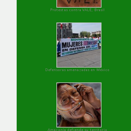
Protestas contra VALE, Brasil
Defensoras amenazadas en México
Amazonía defiende su territorio