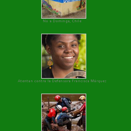
No a Dominga, Chile
Atentan contra la Defensora Francisca Márquez