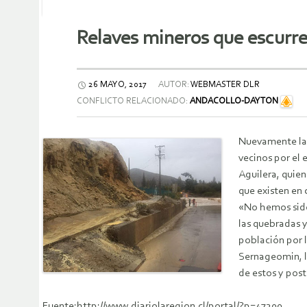
Relaves mineros que escurr
26 MAYO, 2017
AUTOR:
WEBMASTER DLR
CONFLICTO RELACIONADO:
ANDACOLLO-DAYTON
Nuevamente la 
vecinos por el 
Aguilera, quie
que existen en
«No hemos sido 
las quebradas y
población por 
Sernageomin, la
de estos y pos
Fuente:http://www.diariolaregion.cl/portal/?p=47200