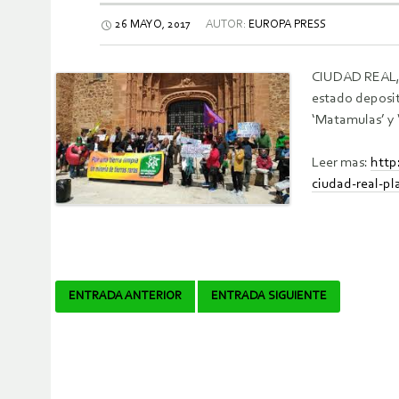
26 MAYO, 2017
AUTOR:
EUROPA PRESS
CIUDAD REAL, E
estado deposit
‘Matamulas’ y 
Leer mas:
http
ciudad-real-p
Navegador
ENTRADA ANTERIOR
ENTRADA SIGUIENTE
de
artículos