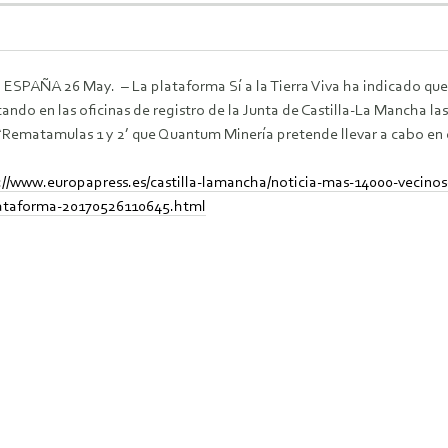
SPAÑA 26 May. – La plataforma Sí a la Tierra Viva ha indicado que,
ando en las oficinas de registro de la Junta de Castilla-La Mancha la
‘Rematamulas 1 y 2’ que Quantum Minería pretende llevar a cabo en
://www.europapress.es/castilla-lamancha/noticia-mas-14000-vecinos
lataforma-20170526110645.html