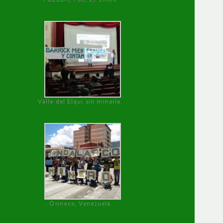
Valle del Elqui sin minería.
Orinoco, Venezuela