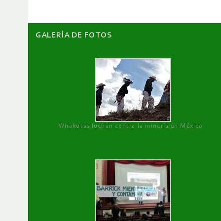
GALERÌA DE FOTOS
Wirakutas luchan contra la minería en México