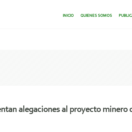
SALTAR AL CONTENIDO.
INICIO
QUIENES SOMOS
PUBLI
ntan alegaciones al proyecto minero d