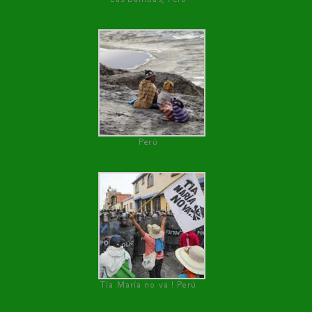
Perú
Tía María no va ! Perú