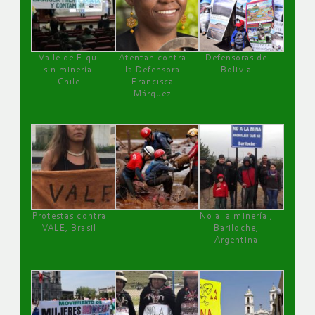
Valle de Elqui
Atentan contra
Defensoras de
sin minería.
la Defensora
Bolivia
Chile
Francisca
Márquez
Protestas contra
No a la minería ,
VALE, Brasil
Bariloche,
Argentina