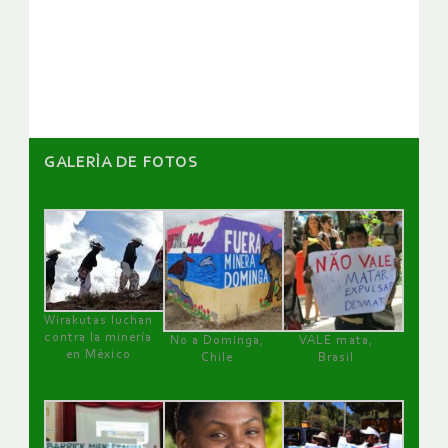
de
artículos
GALERÌA DE FOTOS
Wirakutas luchan
contra la minería
No a Dominga,
VALE mata,
en México
Chile
Brasil