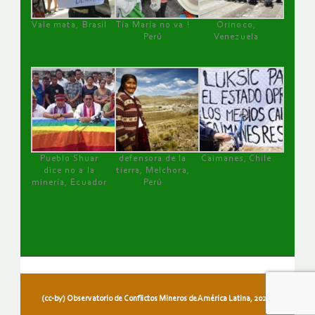
Vale mata, Brasil
Tía María no va !
Orinoco,
Perú
Venezuela
Pueblo Shuar
defensora de la
Caimanes, Chile
dice no a la
tierra, Melchora,
minería, Ecuador
Perú
(cc-by) Observatorio de Conflictos Mineros de América Latina, 2026