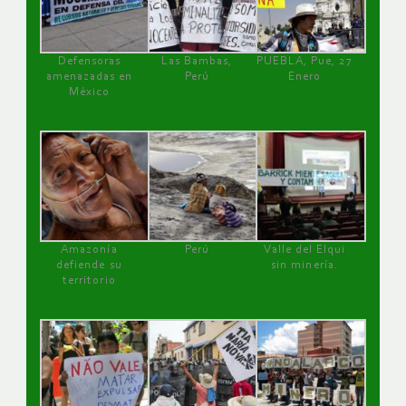
Defensoras
Las Bambas,
PUEBLA, Pue, 27
amenazadas en
Perú
Enero
México
Amazonía
Perú
Valle del Elqui
defiende su
sin minería.
territorio