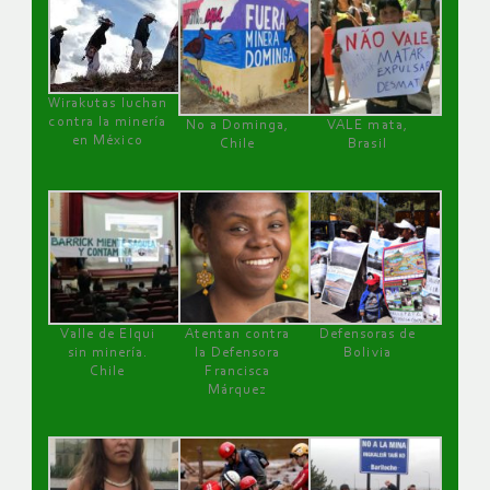
Wirakutas luchan
contra la minería
No a Dominga,
VALE mata,
en México
Chile
Brasil
Valle de Elqui
Atentan contra
Defensoras de
sin minería.
la Defensora
Bolivia
Chile
Francisca
Márquez