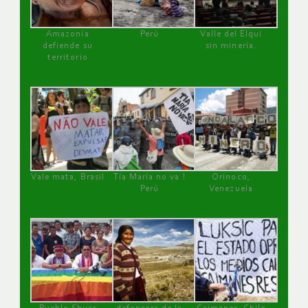
Amazonía
Perú
Valle del Elqui
defiende su
sin minería.
territorio
Vale mata, Brasil
Tía María no va !
Orinoco,
Perú
Venezuela