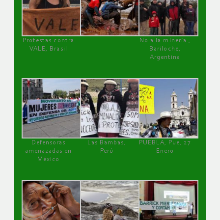
Protestas contra
No a la minería ,
VALE, Brasil
Bariloche,
Argentina
Defensoras
Las Bambas,
PUEBLA, Pue, 27
amenazadas en
Perú
Enero
México