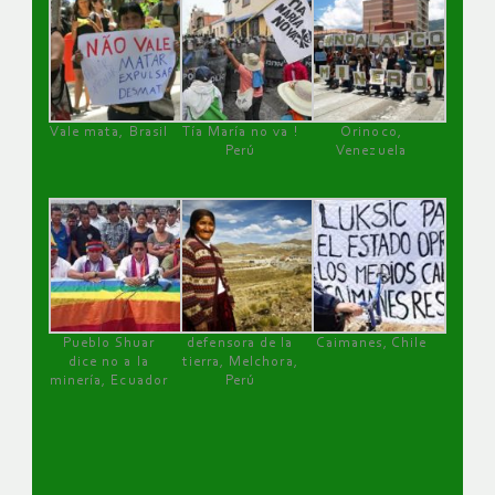
Vale mata, Brasil
Tía María no va !
Orinoco,
Perú
Venezuela
Pueblo Shuar
defensora de la
Caimanes, Chile
dice no a la
tierra, Melchora,
minería, Ecuador
Perú