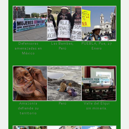
Defensoras
Las Bambas,
PUEBLA, Pue, 27
amenazadas en
Perú
Enero
México
Amazonía
Perú
Valle del Elqui
defiende su
sin minería.
territorio