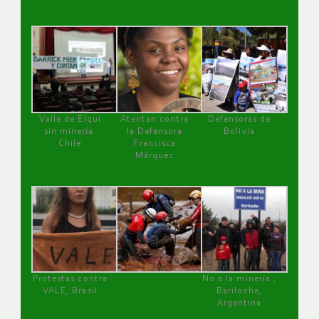
Valle de Elqui
Atentan contra
Defensoras de
sin minería.
la Defensora
Bolivia
Chile
Francisca
Márquez
Protestas contra
No a la minería ,
VALE, Brasil
Bariloche,
Argentina