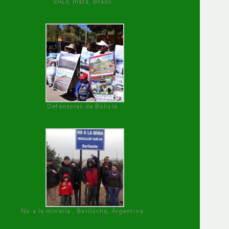
VALE mata, Brasil
Defensoras de Bolivia
No a la minería , Bariloche, Argentina