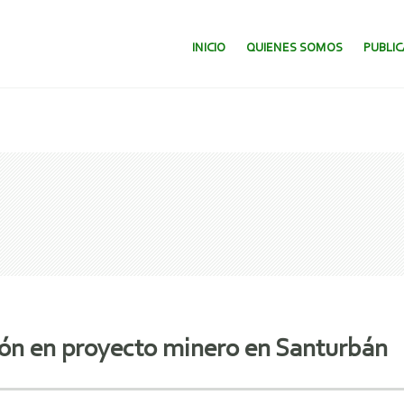
SALTAR AL CONTENIDO.
INICIO
QUIENES SOMOS
PUBLI
ión en proyecto minero en Santurbán