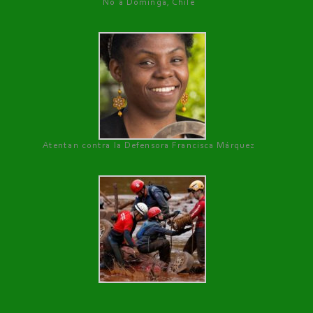
No a Dominga, Chile
Atentan contra la Defensora Francisca Márquez