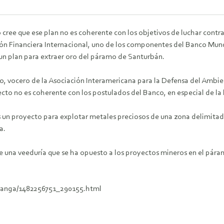
 cree que ese plan no es coherente con los objetivos de luchar cont
ón Financiera Internacional, uno de los componentes del Banco Mundi
un plan para extraer oro del páramo de Santurbán.
o, vocero de la Asociación Interamericana para la Defensa del Ambi
ecto no es coherente con los postulados del Banco, en especial de la 
 un proyecto para explotar metales preciosos de una zona delimitada 
a.
e una veeduría que se ha opuesto a los proyectos mineros en el pár
amanga/1482256751_290155.html