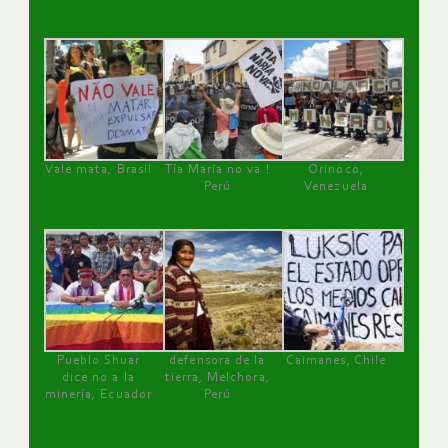
Vale mata, Brasil
Tía María no va !
Orinoco,
Perú
Venezuela
Pueblo Shuar
defensora de la
Caimanes, Chile
dice no a la
tierra, Melchora,
minería, Ecuador
Perú