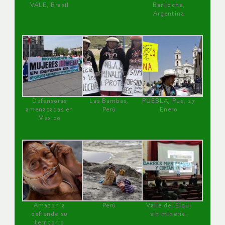
VALE, Brasil
Bariloche,
Argentina
Defensoras
Las Bambas,
PUEBLA, Pue, 27
amenazadas en
Perú
Enero
México
Amazonía
Perú
Valle del Elqui
defiende su
sin minería.
territorio