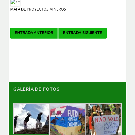
MAPA DE PROYECTOS MINEROS
Navegador
ENTRADA ANTERIOR
ENTRADA SIGUIENTE
de
artículos
GALERÌA DE FOTOS