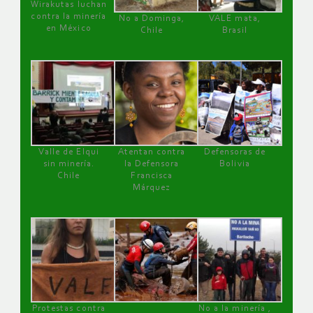
Wirakutas luchan
contra la minería
No a Dominga,
VALE mata,
en México
Chile
Brasil
Valle de Elqui
Atentan contra
Defensoras de
sin minería.
la Defensora
Bolivia
Chile
Francisca
Márquez
Protestas contra
No a la minería ,