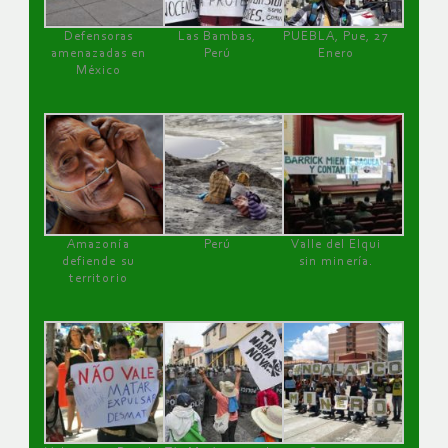
Defensoras
Las Bambas,
PUEBLA, Pue, 27
amenazadas en
Perú
Enero
México
Amazonía
Perú
Valle del Elqui
defiende su
sin minería.
territorio