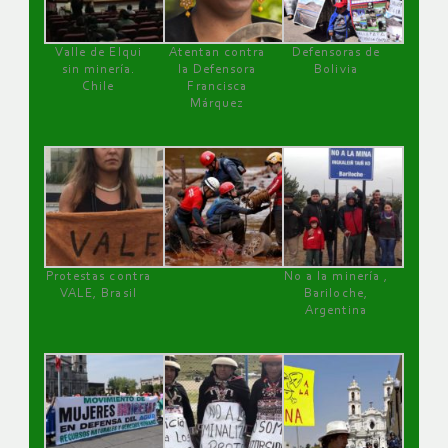
Valle de Elqui
Atentan contra
Defensoras de
sin minería.
la Defensora
Bolivia
Chile
Francisca
Márquez
Protestas contra
No a la minería ,
VALE, Brasil
Bariloche,
Argentina