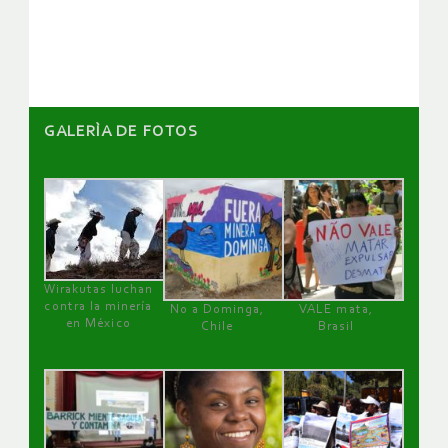
GALERÌA DE FOTOS
Wirakutas luchan
contra la minería
No a Dominga,
VALE mata,
en México
Chile
Brasil