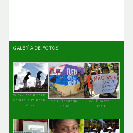
de
artículos
GALERÌA DE FOTOS
Wirakutas luchan
contra la minería
No a Dominga,
VALE mata,
en México
Chile
Brasil