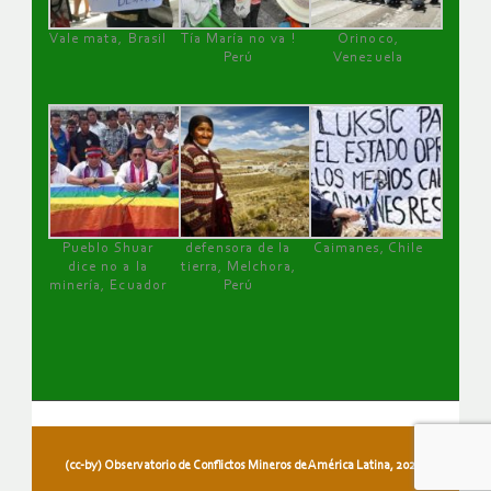
Vale mata, Brasil
Tía María no va !
Orinoco,
Perú
Venezuela
Pueblo Shuar
defensora de la
Caimanes, Chile
dice no a la
tierra, Melchora,
minería, Ecuador
Perú
(cc-by) Observatorio de Conflictos Mineros de América Latina, 2026