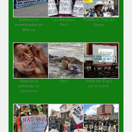
Defensoras
Las Bambas,
PUEBLA, Pue, 27
amenazadas en
Perú
Enero
México
Amazonía
Perú
Valle del Elqui
defiende su
sin minería.
territorio