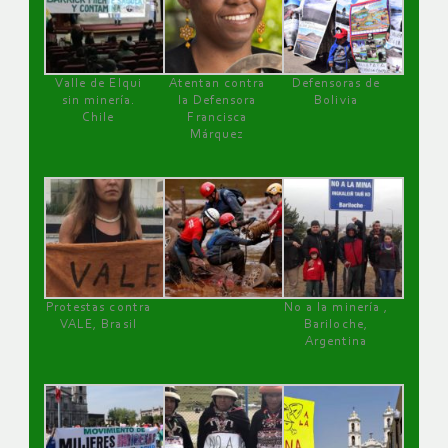
Valle de Elqui
Atentan contra
Defensoras de
sin minería.
la Defensora
Bolivia
Chile
Francisca
Márquez
Protestas contra
No a la minería ,
VALE, Brasil
Bariloche,
Argentina