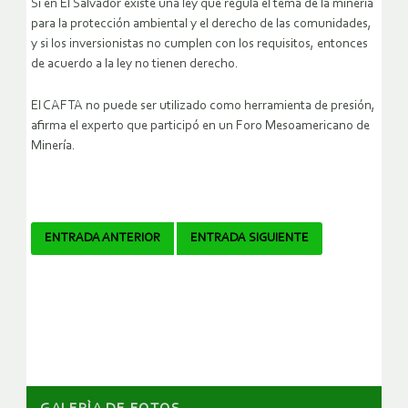
Si en El Salvador existe una ley que regula el tema de la minería
para la protección ambiental y el derecho de las comunidades,
y si los inversionistas no cumplen con los requisitos, entonces
de acuerdo a la ley no tienen derecho.
El CAFTA no puede ser utilizado como herramienta de presión,
afirma el experto que participó en un Foro Mesoamericano de
Minería.
Navegador
ENTRADA ANTERIOR
ENTRADA SIGUIENTE
de
artículos