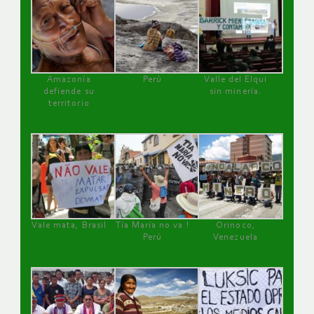
Amazonía
Perú
Valle del Elqui
defiende su
sin minería.
territorio
Vale mata, Brasil
Tía María no va !
Orinoco,
Perú
Venezuela