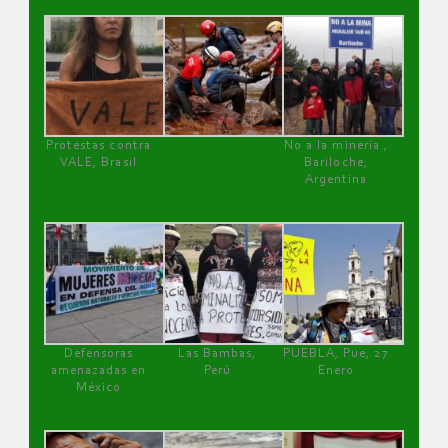
Protestas contra
No a la minería ,
VALE, Brasil
Bariloche,
Argentina
Defensoras
Las Bambas,
PUEBLA, Pue, 27
amenazadas en
Perú
Enero
México