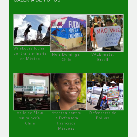
GALERÌA DE FOTOS
Wirakutas luchan
contra la minería
No a Dominga,
VALE mata,
en México
Chile
Brasil
Valle de Elqui
Atentan contra
Defensoras de
sin minería.
la Defensora
Bolivia
Chile
Francisca
Márquez