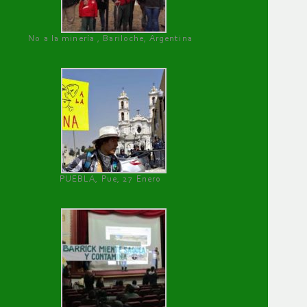
No a la minería , Bariloche, Argentina
PUEBLA, Pue, 27 Enero