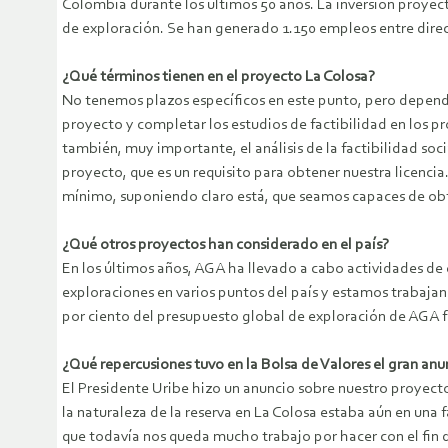
Colombia durante los últimos 50 años. La inversión proyect
de exploración. Se han generado 1.150 empleos entre direc
¿Qué términos tienen en el proyecto La Colosa?
No tenemos plazos específicos en este punto, pero depend
proyecto y completar los estudios de factibilidad en los pró
también, muy importante, el análisis de la factibilidad so
proyecto, que es un requisito para obtener nuestra licenc
mínimo, suponiendo claro está, que seamos capaces de obt
¿Qué otros proyectos han considerado en el país?
En los últimos años, AGA ha llevado a cabo actividades de
exploraciones en varios puntos del país y estamos trabaj
por ciento del presupuesto global de exploración de AGA 
¿Qué repercusiones tuvo en la Bolsa de Valores el gran anu
El Presidente Uribe hizo un anuncio sobre nuestro proyec
la naturaleza de la reserva en La Colosa estaba aún en una
que todavía nos queda mucho trabajo por hacer con el fin 