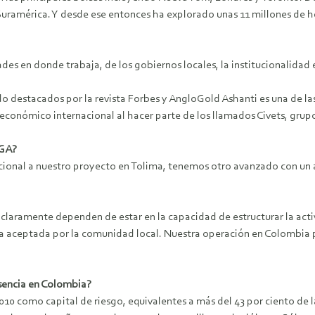
Suramérica. Y desde ese entonces ha explorado unas 11 millones de 
s en donde trabaja, de los gobiernos locales, la institucionalidad 
do destacados por la revista Forbes y AngloGold Ashanti es una de l
 económico internacional al hacer parte de los llamados Civets, grup
AGA?
ional a nuestro proyecto en Tolima, tenemos otro avanzado con un a
claramente dependen de estar en la capacidad de estructurar la acti
 aceptada por la comunidad local. Nuestra operación en Colombia p
esencia en Colombia?
10 como capital de riesgo, equivalentes a más del 43 por ciento de l