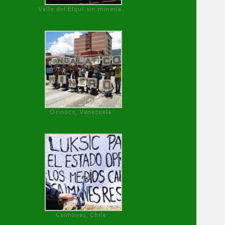
Valle del Elqui sin minería.
Orinoco, Venezuela
Caimanes, Chile