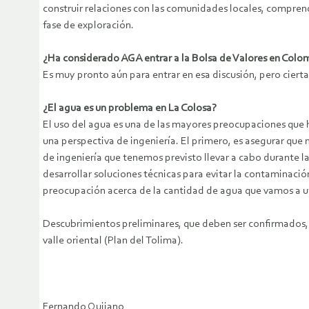
construir relaciones con las comunidades locales, compre
fase de exploración.
¿Ha considerado AGA entrar a la Bolsa de Valores en Colo
Es muy pronto aún para entrar en esa discusión, pero cier
¿El agua es un problema en La Colosa?
El uso del agua es una de las mayores preocupaciones qu
una perspectiva de ingeniería. El primero, es asegurar que
de ingeniería que tenemos previsto llevar a cabo durante l
desarrollar soluciones técnicas para evitar la contaminaci
preocupación acerca de la cantidad de agua que vamos a uti
Descubrimientos preliminares, que deben ser confirmados, 
valle oriental (Plan del Tolima).
Fernando Quijano