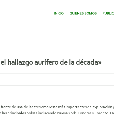
SALTAR AL CONTENIDO.
INICIO
QUIENES SOMOS
PUBLI
el hallazgo aurífero de la década»
al frente de una de las tres empresas más importantes de exploració
n las principales bolsas incluyendo Nueva York, Londres y Toronto. D