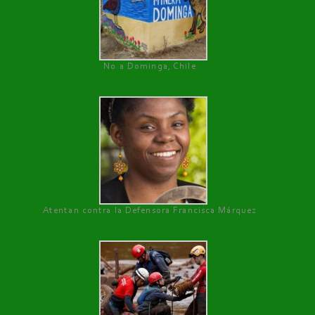
No a Dominga, Chile
Atentan contra la Defensora Francisca Márquez