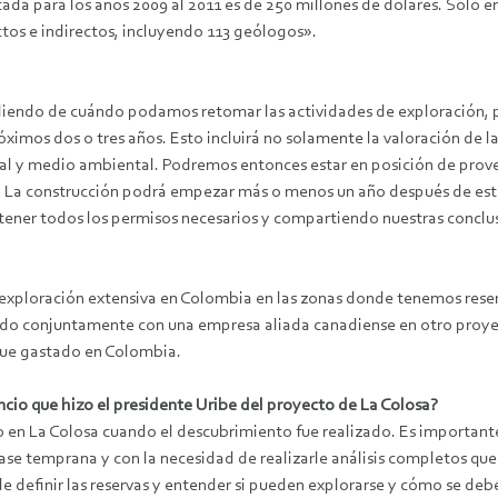
ada para los años 2009 al 2011 es de 250 millones de dólares. Sólo e
tos e indirectos, incluyendo 113 geólogos».
iendo de cuándo podamos retomar las actividades de exploración, p
ximos dos o tres años. Esto incluirá no solamente la valoración de la 
cial y medio ambiental. Podremos entonces estar en posición de prov
ia. La construcción podrá empezar más o menos un año después de esto
ener todos los permisos necesarios y compartiendo nuestras conclus
 exploración extensiva en Colombia en las zonas donde tenemos reser
ando conjuntamente con una empresa aliada canadiense en otro proye
fue gastado en Colombia.
ncio que hizo el presidente Uribe del proyecto de La Colosa?
to en La Colosa cuando el descubrimiento fue realizado. Es importa
 fase temprana y con la necesidad de realizarle análisis completos q
de definir las reservas y entender si pueden explorarse y cómo se d