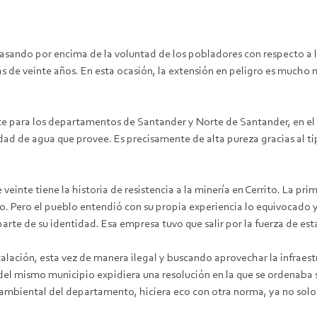
sando por encima de la voluntad de los pobladores con respecto a lo 
de veinte años. En esta ocasión, la extensión en peligro es mucho m
te para los departamentos de Santander y Norte de Santander, en el
alidad de agua que provee. Es precisamente de alta pureza gracias al 
 veinte tiene la historia de resistencia a la minería en Cerrito. La pr
o. Pero el pueblo entendió con su propia experiencia lo equivocado 
 parte de su identidad. Esa empresa tuvo que salir por la fuerza de est
alación, esta vez de manera ilegal y buscando aprovechar la infraestr
 del mismo municipio expidiera una resolución en la que se ordenaba 
biental del departamento, hiciera eco con otra norma, ya no solo d