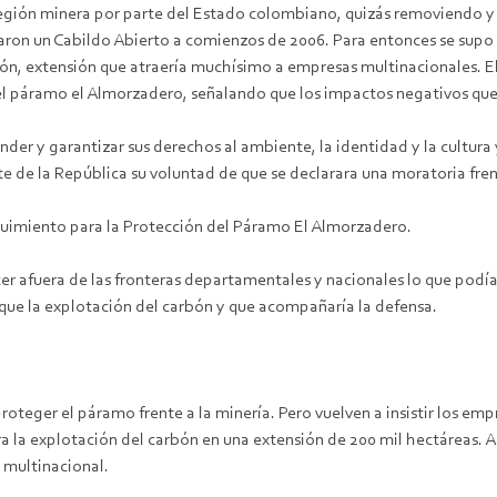
a región minera por parte del Estado colombiano, quizás removiendo y
aron un Cabildo Abierto a comienzos de 2006. Para entonces se supo qu
n, extensión que atraería muchísimo a empresas multinacionales. El
 páramo el Almorzadero, señalando que los impactos negativos que se
nder y garantizar sus derechos al ambiente, la identidad y la cultu
e de la República su voluntad de que se declarara una moratoria fre
guimiento para la Protección del Páramo El Almorzadero.
afuera de las fronteras departamentales y nacionales lo que podía o
que la explotación del carbón y que acompañaría la defensa.
eger el páramo frente a la minería. Pero vuelven a insistir los empr
a la explotación del carbón en una extensión de 200 mil hectáreas. 
 multinacional.