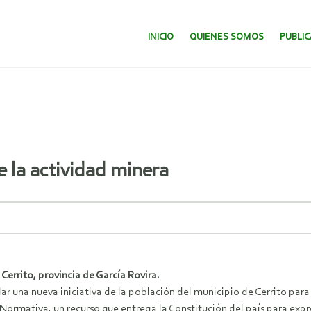
SALTAR AL CONTENIDO.
INICIO
QUIENES SOMOS
PUBLI
e la actividad minera
Cerrito, provincia de García Rovira.
r una nueva iniciativa de la población del municipio de Cerrito par
 Normativa, un recurso que entrega la Constitución del país para expre