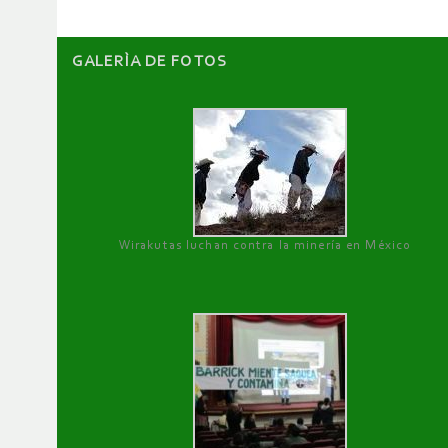
GALERÌA DE FOTOS
Wirakutas luchan contra la minería en México