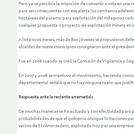
Pero ya se percibía la intención de convertir a esta en un
para ser consecuentes con esa alerta los cerritanos adelant
hectáreas del páramo para explotación del milagroso carbó
cualquier propuesta o proyecto de explotación minera en el
A los pocos meses, más de 800 jóvenes se propusieron defe
alcaldes de nueve municipios consignaron ante el president
Fue en 2006 cuando se creó la Comisión de Vigilancia y Se
En 2007 y 2008 se mantuvo el movimiento, haciendo conocer 
departamental señaló que no hay ninguna razón que justifi
Respuesta ante la reciente arremetid
a
De muchas maneras se ha actuado y con efectividad para prot
probabilidades de que el gobierno otorgue licitaciones par
vecino de El Almorzadero, explotado hoy por una empresa