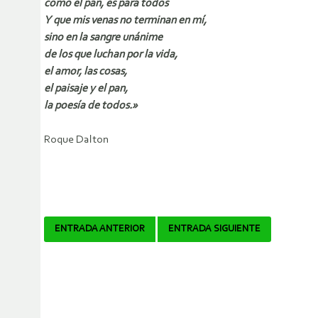
como el pan, es para todos
Y que mis venas no terminan en mí,
sino en la sangre unánime
de los que luchan por la vida,
el amor, las cosas,
el paisaje y el pan,
la poesía de todos.»
Roque Dalton
Navegador
ENTRADA ANTERIOR
ENTRADA SIGUIENTE
de
artículos