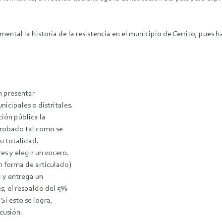
amental la historia de la resistencia en el municipio de Cerrito, pues
n presentar
icipales o distritales.
ción pública la
aprobado tal como se
u totalidad.
s y elegir un vocero.
en forma de articulado)
d y entrega un
es, el respaldo del 5%
Si esto se logra,
cusión.