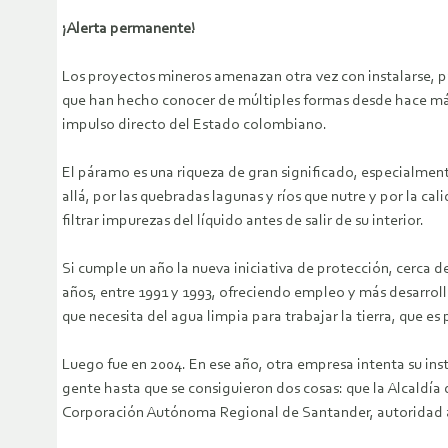
¡Alerta permanente!
Los proyectos mineros amenazan otra vez con instalarse, pa
que han hecho conocer de múltiples formas desde hace más 
impulso directo del Estado colombiano.
El páramo es una riqueza de gran significado, especialmen
allá, por las quebradas lagunas y ríos que nutre y por la c
filtrar impurezas del líquido antes de salir de su interior.
Si cumple un año la nueva iniciativa de protección, cerca de
años, entre 1991 y 1993, ofreciendo empleo y más desarroll
que necesita del agua limpia para trabajar la tierra, que es
Luego fue en 2004. En ese año, otra empresa intenta su inst
gente hasta que se consiguieron dos cosas: que la Alcaldía
Corporación Autónoma Regional de Santander, autoridad am