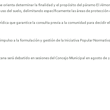
 se orienta determinar la finalidad y el propósito del páramo El Alm
el uso del suelo, delimitando específicamente las áreas de protección 
dica que garantice la consulta previa a la comunidad para decidir el 
impulso a la formulación y gestión de la Iniciativa Popular Normativa.
na será debatido en sesiones del Concejo Municipal en agosto de 201