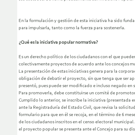
En la formulación y gestión de esta iniciativa ha sido fund
para impulsarla, tanto como la fuerza para sostenerla.
¿Qué es la iniciativa popular normativa?
Es un derecho político de los ciudadanos con el que puede
colectivamente proyectos de acuerdo ante los concejos mun
La presentación de estas iniciativas genera para la corpora
obligación de debatir el proyecto, sin que tenga que ser 
presentó, pues puede ser modificado e incluso negado en s
Para promoverla, debe constituirse un comité de promotore
Cumplido lo anterior, se inscribe la iniciativa (presentada 
ante la Registraduría del Estado Civil, que revisa la solicitu
formulario para que en él se recoja, en el término de 6 mes
de los ciudadanos inscritos en el censo electoral municipal. 
el proyecto popular se presenta ante el Concejo para su dis