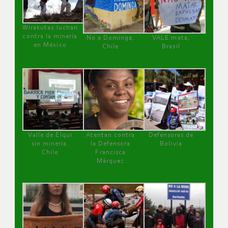
Wirakutas luchan
contra la minería
No a Dominga,
VALE mata,
en México
Chile
Brasil
Valle de Elqui
Atentan contra
Defensoras de
sin minería.
la Defensora
Bolivia
Chile
Francisca
Márquez