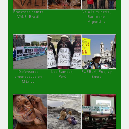
Protestas contra
No a la minería ,
VALE, Brasil
Bariloche,
Argentina
Defensoras
Las Bambas,
PUEBLA, Pue, 27
amenazadas en
Perú
Enero
México