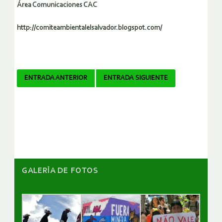
Área Comunicaciones CAC
http://comiteambientalelsalvador.blogspot.com/
Navegador
ENTRADA ANTERIOR
ENTRADA SIGUIENTE
de
artículos
GALERÌA DE FOTOS