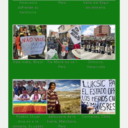
Amazonía
Perú
Valle del Elqui
defiende su
sin minería.
territorio
Vale mata, Brasil
Tía María no va !
Orinoco,
Perú
Venezuela
Pueblo Shuar
defensora de la
Caimanes, Chile
dice no a la
tierra, Melchora,
minería, Ecuador
Perú