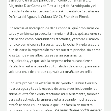
Salvador», en el que participaron como ponentes el Lic.
Alejandro Díaz Gomes de Tutela Legal del Arzobispado y el
presidente de la Asociación Comité Ambiental de Cabañas en
Defensa del Agua y la Cultura (CAC), Francisco Pineda.
Pineda fue el encargado de dar a conocer: qué problemas de
salud y ambiental provoca la minería metálica, qué acciones se
han hecho como comunidades afectadas; y tercero el marco
jurídico con el cual se ha sustentado la lucha. Pineda asegura
que de darse la explotación minera nuestro principal río como
lo es Lempa y sus afluentes se verían sumamente
perjudicados, ya que solo la empresa minera canadiense
Pacific Rim estaría usando 20 toneladas de cianuro para sacar
solo una onza de oro que equivale al tamaña de un anillo.
Con este proceso se estarían destruyendo nuestras tierras y
nuestra agua y toda la especie de seres vivos incluyendo los
animales estarían siendo afectados muy seriamente, también
para esta actividad la empresa estaría usando mucha agua,
estaría usando en una hora lo que una familia en nuestro
territorio utilizaría en 20 años.
Y a pesar de que podría generar