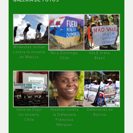
GALERÌA DE FOTOS
Wirakutas luchan
contra la minería
No a Dominga,
VALE mata,
en México
Chile
Brasil
Valle de Elqui
Atentan contra
Defensoras de
sin minería.
la Defensora
Bolivia
Chile
Francisca
Márquez