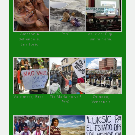
Amazonía
Perú
Valle del Elqui
defiende su
sin minería.
territorio
Vale mata, Brasil
Tía María no va !
Orinoco,
Perú
Venezuela