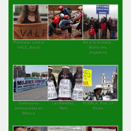
Protestas contra
No a la minería ,
VALE, Brasil
Bariloche,
Argentina
Defensoras
Las Bambas,
PUEBLA, Pue, 27
amenazadas en
Perú
Enero
México