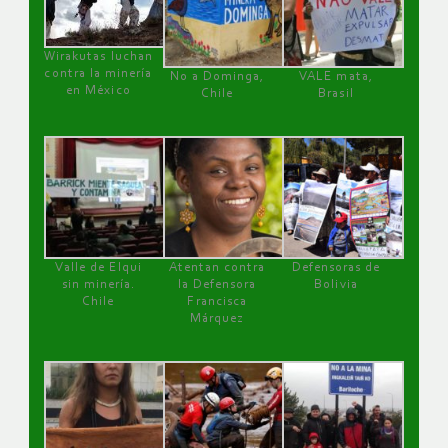
Wirakutas luchan
contra la minería
No a Dominga,
VALE mata,
en México
Chile
Brasil
Valle de Elqui
Atentan contra
Defensoras de
sin minería.
la Defensora
Bolivia
Chile
Francisca
Márquez