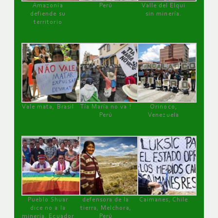
Amazonía
Perú
Valle del Elqui
defiende su
sin minería.
territorio
Vale mata, Brasil
Tía María no va !
Orinoco,
Perú
Venezuela
Pueblo Shuar
defensora de la
Caimanes, Chile
dice no a la
tierra, Melchora,
minería, Ecuador
Perú