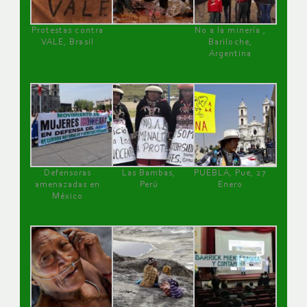
Protestas contra
No a la minería ,
VALE, Brasil
Bariloche,
Argentina
Defensoras
Las Bambas,
PUEBLA, Pue, 27
amenazadas en
Perú
Enero
México