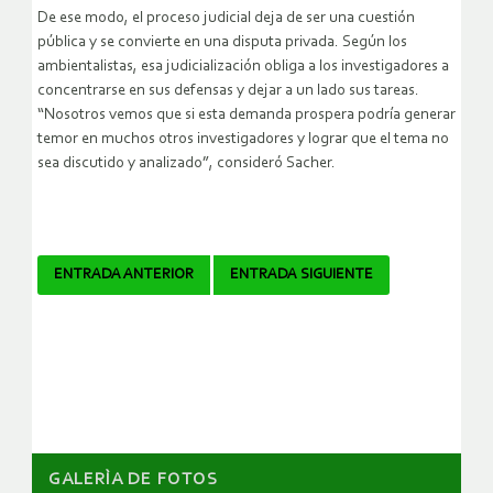
De ese modo, el proceso judicial deja de ser una cuestión
pública y se convierte en una disputa privada. Según los
ambientalistas, esa judicialización obliga a los investigadores a
concentrarse en sus defensas y dejar a un lado sus tareas.
“Nosotros vemos que si esta demanda prospera podría generar
temor en muchos otros investigadores y lograr que el tema no
sea discutido y analizado”, consideró Sacher.
Navegador
ENTRADA ANTERIOR
ENTRADA SIGUIENTE
de
artículos
GALERÌA DE FOTOS