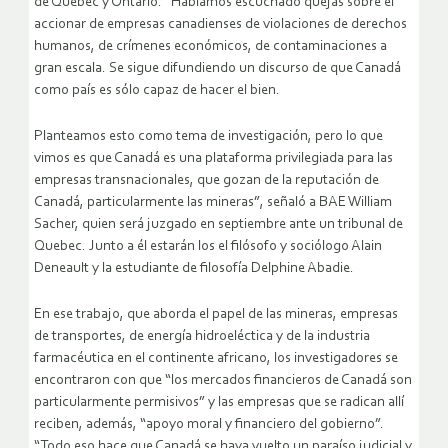
de Quebec y Ontario. “Habíamos escuchado quejas sobre el
accionar de empresas canadienses de violaciones de derechos
humanos, de crímenes económicos, de contaminaciones a
gran escala. Se sigue difundiendo un discurso de que Canadá
como país es sólo capaz de hacer el bien.
Planteamos esto como tema de investigación, pero lo que
vimos es que Canadá es una plataforma privilegiada para las
empresas transnacionales, que gozan de la reputación de
Canadá, particularmente las mineras”, señaló a BAE William
Sacher, quien será juzgado en septiembre ante un tribunal de
Quebec. Junto a él estarán los el filósofo y sociólogo Alain
Deneault y la estudiante de filosofía Delphine Abadie.
En ese trabajo, que aborda el papel de las mineras, empresas
de transportes, de energía hidroeléctica y de la industria
farmacéutica en el continente africano, los investigadores se
encontraron con que “los mercados financieros de Canadá son
particularmente permisivos” y las empresas que se radican allí
reciben, además, “apoyo moral y financiero del gobierno”.
“Todo eso hace que Canadá se haya vuelto un paraíso judicial y