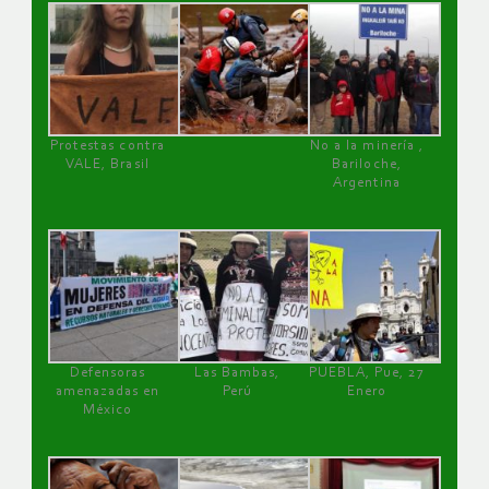
Protestas contra
No a la minería ,
VALE, Brasil
Bariloche,
Argentina
Defensoras
Las Bambas,
PUEBLA, Pue, 27
amenazadas en
Perú
Enero
México