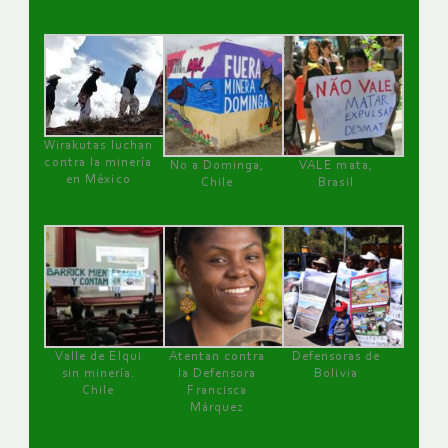
Wirakutas luchan
contra la minería
No a Dominga,
VALE mata,
en México
Chile
Brasil
Valle de Elqui
Atentan contra
Defensoras de
sin minería.
la Defensora
Bolivia
Chile
Francisca
Márquez