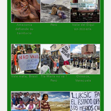
Amazonía
Perú
Valle del Elqui
defiende su
sin minería.
territorio
Vale mata, Brasil
Tía María no va !
Orinoco,
Perú
Venezuela