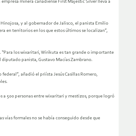
a empresa minera canadiense First Majestic Silver lleva a
 Hinojosa, y al gobernador de Jalisco, el panista Emilio
 en territorios en los que estos últimos se localizan”,
 “Para los wixaritari, Wirikuta es tan grande o importante
, el diputado panista, Gustavo Macías Zambrano.
 federal”, añadió el priísta Jesús Casillas Romero,
les.
s a 500 personas entre wixaritari y mestizos, porque logró
las vías formales no se había conseguido desde que