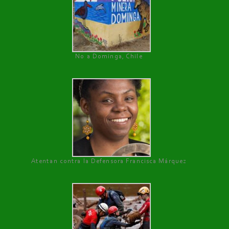
No a Dominga, Chile
Atentan contra la Defensora Francisca Márquez