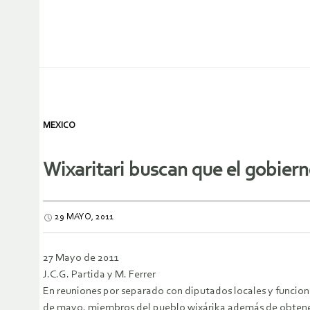
MEXICO
Wixaritari buscan que el gobier
29 MAYO, 2011
27 Mayo de 2011
J.C.G. Partida y M. Ferrer
En reuniones por separado con diputados locales y funciona
de mayo, miembros del pueblo wixárika además de obtener e