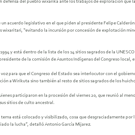
en defensa del pueblo wixárika ante los trabajos de exploración que l
 un acuerdo legislativo en el que piden al presidente Felipe Calderón
wixaritari, “evitando la incursión por concesión de explotación minera
994 y está dentro de la lista de los 14 sitios sagrados de la UNESCO.
el presidente de la comisión de Asuntos Indígenas del Congreso local
 voz para que el Congreso del Estado sea interlocutor con el gobierno
ón a Wirikuta sino también al resto de sitios sagrados de los huicho
ienes participaron en la procesión del viernes 20, que reunió al meno
s sitios de culto ancestral.
l tema está colocado y visibilizado, cosa que desgraciadamente por 
ciado la lucha”, detalló Antonio García Mijarez.