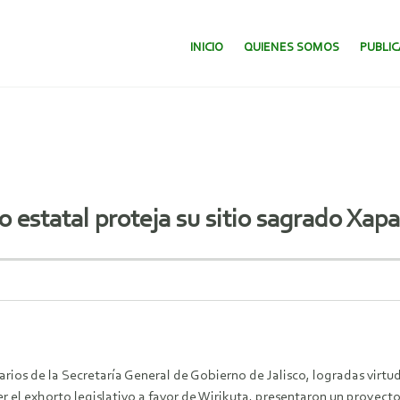
SALTAR AL CONTENIDO.
INICIO
QUIENES SOMOS
PUBLI
no estatal proteja su sitio sagrado X
rios de la Secretaría General de Gobierno de Jalisco, logradas virtud
l exhorto legislativo a favor de Wirikuta, presentaron un proyecto