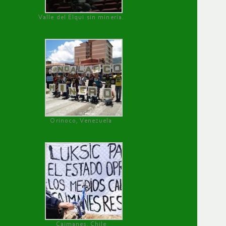
Valle del Elqui sin minería.
Orinoco, Venezuela
Caimanes, Chile