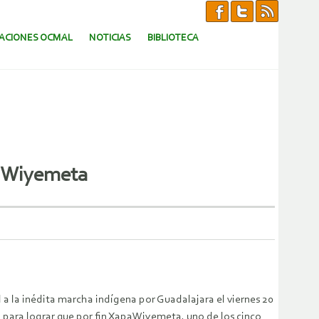
CACIONES OCMAL
NOTICIAS
BIBLIOTECA
apaWiyemeta
 a la inédita marcha indígena por Guadalajara el viernes 20
 para lograr que por fin XapaWiyemeta, uno de los cinco