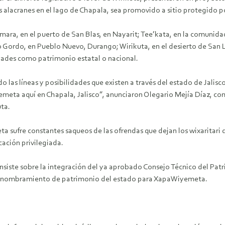
os alacranes en el lago de Chapala, sea promovido a sitio protegido p
amara, en el puerto de San Blas, en Nayarit; Tee’kata, en la comunid
ro Gordo, en Pueblo Nuevo, Durango; Wirikuta, en el desierto de San 
idades como patrimonio estatal o nacional.
 las líneas y posibilidades que existen a través del estado de Jalis
emeta aquí en Chapala, Jalisco”, anunciaron Olegario Mejía Díaz, com
uta.
 sufre constantes saqueos de las ofrendas que dejan los wixaritari 
cación privilegiada.
nsiste sobre la integración del ya aprobado Consejo Técnico del Patr
r el nombramiento de patrimonio del estado para XapaWiyemeta.