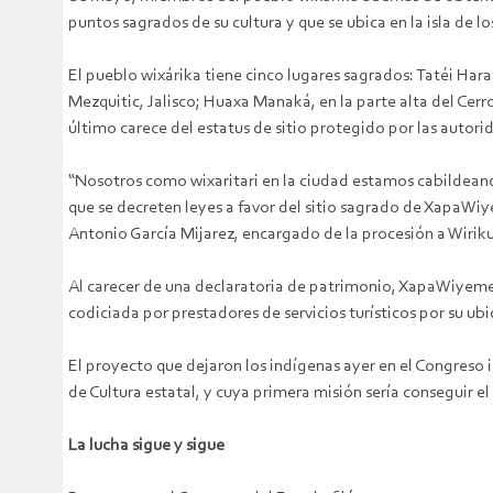
puntos sagrados de su cultura y que se ubica en la isla de l
El pueblo wixárika tiene cinco lugares sagrados: Tatéi Har
Mezquitic, Jalisco; Huaxa Manaká, en la parte alta del Cer
último carece del estatus de sitio protegido por las autor
“Nosotros como wixaritari en la ciudad estamos cabildeando
que se decreten leyes a favor del sitio sagrado de XapaWiy
Antonio García Mijarez, encargado de la procesión a Wirik
Al carecer de una declaratoria de patrimonio, XapaWiyemeta
codiciada por prestadores de servicios turísticos por su ubi
El proyecto que dejaron los indígenas ayer en el Congreso i
de Cultura estatal, y cuya primera misión sería consegui
La lucha sigue y sigue