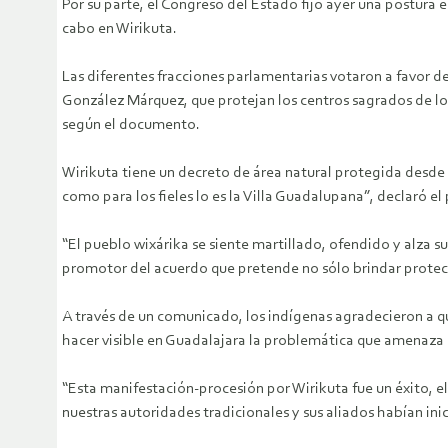
Por su parte, el Congreso del Estado fijó ayer una postura 
cabo en Wirikuta.
Las diferentes fracciones parlamentarias votaron a favor de
González Márquez, que protejan los centros sagrados de los 
según el documento.
Wirikuta tiene un decreto de área natural protegida desde 1
como para los fieles lo es la Villa Guadalupana”, declaró 
“El pueblo wixárika se siente martillado, ofendido y alza su
promotor del acuerdo que pretende no sólo brindar protecci
A través de un comunicado, los indígenas agradecieron a qu
hacer visible en Guadalajara la problemática que amenaza su
“Esta manifestación-procesión por Wirikuta fue un éxito, e
nuestras autoridades tradicionales y sus aliados habían ini