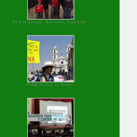
No a la minería , Bariloche, Argentina
PUEBLA, Pue, 27 Enero