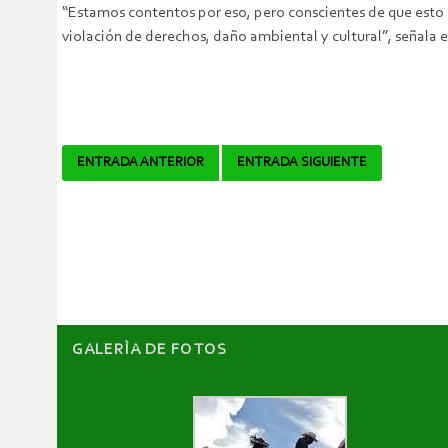
“Estamos contentos por eso, pero conscientes de que esto 
violación de derechos, daño ambiental y cultural”, señala 
Navegador
ENTRADA ANTERIOR
ENTRADA SIGUIENTE
de
artículos
GALERÌA DE FOTOS