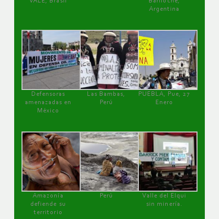
VALE, Brasil
Bariloche,
Argentina
Defensoras
Las Bambas,
PUEBLA, Pue, 27
amenazadas en
Perú
Enero
México
Amazonía
Perú
Valle del Elqui
defiende su
sin minería.
territorio