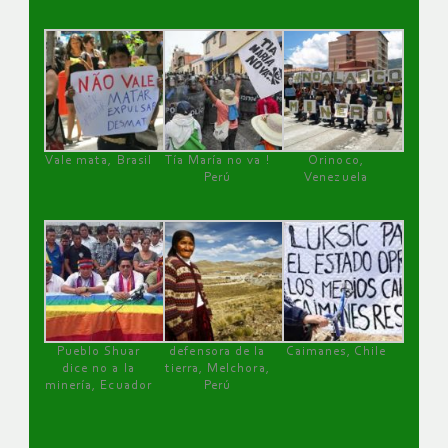
Vale mata, Brasil
Tía María no va !
Orinoco,
Perú
Venezuela
Pueblo Shuar
defensora de la
Caimanes, Chile
dice no a la
tierra, Melchora,
minería, Ecuador
Perú