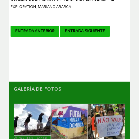
EXPLORATION
,
MARIANO ABARCA
Navegador
ENTRADA ANTERIOR
ENTRADA SIGUIENTE
de
artículos
GALERÌA DE FOTOS
Wirakutas luchan