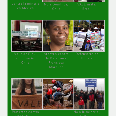
contra la minería
No a Dominga,
VALE mata,
en México
Chile
Brasil
Valle de Elqui
Atentan contra
Defensoras de
sin minería.
la Defensora
Bolivia
Chile
Francisca
Márquez
Protestas contra
No a la minería ,