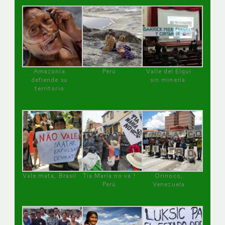
Amazonía
Perú
Valle del Elqui
defiende su
sin minería.
territorio
Vale mata, Brasil
Tía María no va !
Orinoco,
Perú
Venezuela