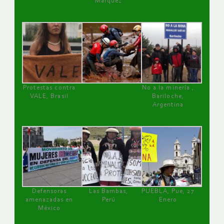
Márquez
Protestas contra
No a la minería ,
VALE, Brasil
Bariloche,
Argentina
Defensoras
Las Bambas,
PUEBLA, Pue, 27
amenazadas en
Perú
Enero
México