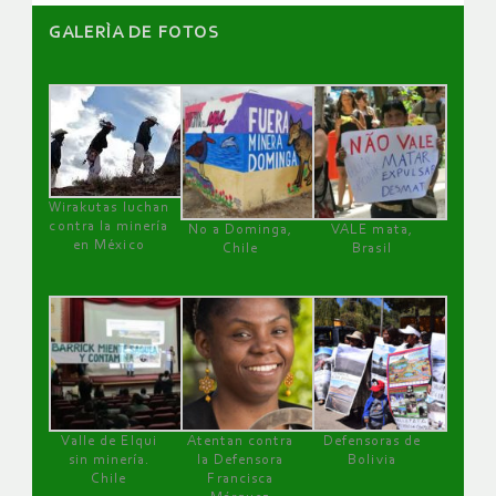
GALERÌA DE FOTOS
Wirakutas luchan
contra la minería
No a Dominga,
VALE mata,
en México
Chile
Brasil
Valle de Elqui
Atentan contra
Defensoras de
sin minería.
la Defensora
Bolivia
Chile
Francisca