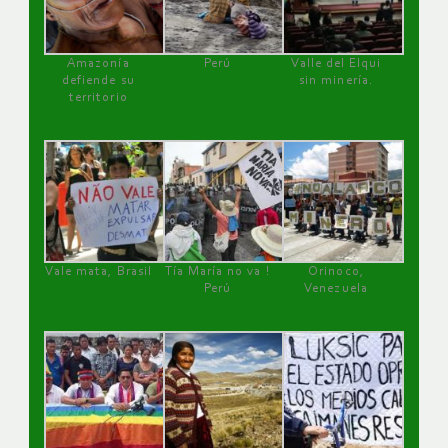
Amazonía
Perú
Valle del Elqui
defiende su
sin minería.
territorio
Vale mata, Brasil
Tía María no va !
Orinoco,
Perú
Venezuela