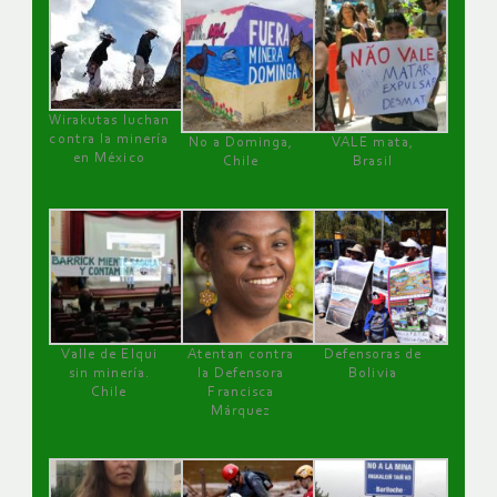
Wirakutas luchan
contra la minería
No a Dominga,
VALE mata,
en México
Chile
Brasil
Valle de Elqui
Atentan contra
Defensoras de
sin minería.
la Defensora
Bolivia
Chile
Francisca
Márquez