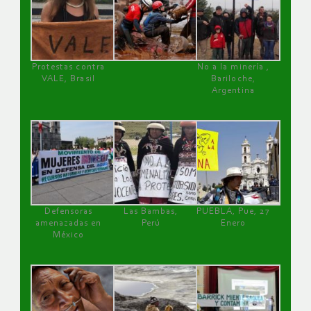
Protestas contra
No a la minería ,
VALE, Brasil
Bariloche,
Argentina
Defensoras
Las Bambas,
PUEBLA, Pue, 27
amenazadas en
Perú
Enero
México