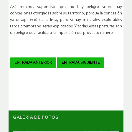
Así, muchos supondrán que no hay peligro si no hay
concesiones otorgadas sobre su territorio, porque la concesión
ya desapareció de la lista, pero si hay minerales explotables
tarde o temprano serán explotados. Y todas estas posturas son
un peligro que facilitará la imposición del proyecto minero.
Navegador
ENTRADA ANTERIOR
ENTRADA SIGUIENTE
de
artículos
GALERÌA DE FOTOS