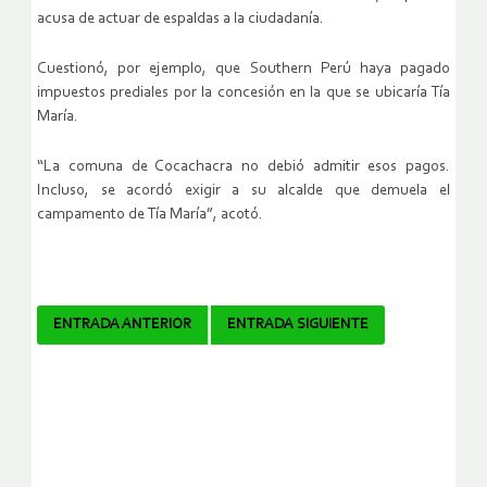
acusa de actuar de espaldas a la ciudadanía.
Cuestionó, por ejemplo, que Southern Perú haya pagado
impuestos prediales por la concesión en la que se ubicaría Tía
María.
“La comuna de Cocachacra no debió admitir esos pagos.
Incluso, se acordó exigir a su alcalde que demuela el
campamento de Tía María”, acotó.
Navegador
ENTRADA ANTERIOR
ENTRADA SIGUIENTE
de
artículos