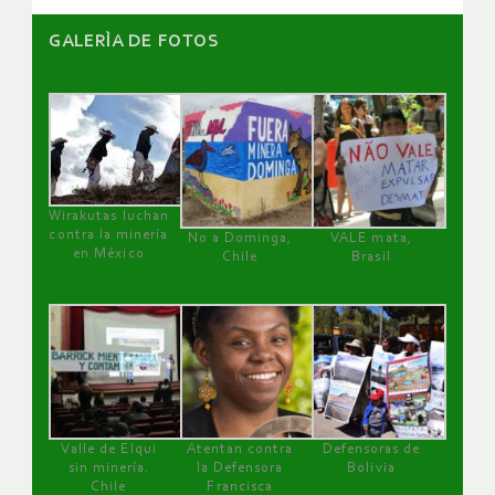
GALERÌA DE FOTOS
Wirakutas luchan
contra la minería
No a Dominga,
VALE mata,
en México
Chile
Brasil
Valle de Elqui
Atentan contra
Defensoras de
sin minería.
la Defensora
Bolivia
Chile
Francisca