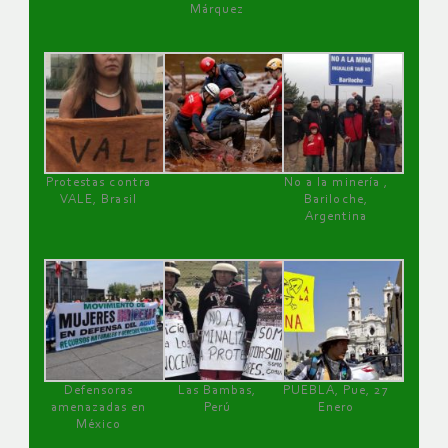
Márquez
Protestas contra
No a la minería ,
VALE, Brasil
Bariloche,
Argentina
Defensoras
Las Bambas,
PUEBLA, Pue, 27
amenazadas en
Perú
Enero
México