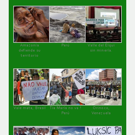
Amazonía
Perú
Valle del Elqui
defiende su
sin minería.
territorio
Vale mata, Brasil
Tía María no va !
Orinoco,
Perú
Venezuela