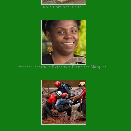
No a Dominga, Chile
Atentan contra la Defensora Francisca Márquez