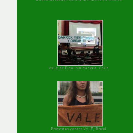
Valle de Elqui sin minería. Chile
Protestas contra VALE, Brasil