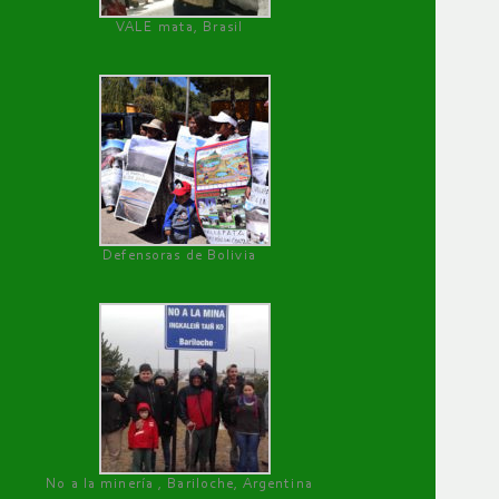
VALE mata, Brasil
Defensoras de Bolivia
No a la minería , Bariloche, Argentina