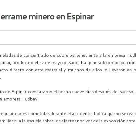
derrame minero en Espinar
oneladas de concentrado de cobre perteneciente a la empresa Hudb
spinar, producido el 12 de mayo pasado, ha generado preocupación e
cto directo con este material y muchos de ellos lo llevaron en b
.
io de Espinar constataron el hecho nueve días después del suceso.
 la empresa Hudbay.
rregularidades cometidas durante el accidente. Indica que no se real
milias ni a la escuela sobre los efectos nocivos de la exposición ant