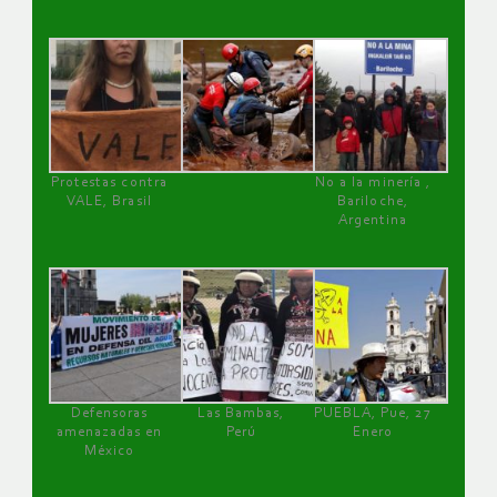
Protestas contra
No a la minería ,
VALE, Brasil
Bariloche,
Argentina
Defensoras
Las Bambas,
PUEBLA, Pue, 27
amenazadas en
Perú
Enero
México