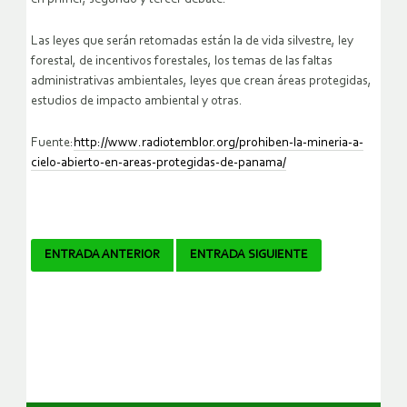
Las leyes que serán retomadas están la de vida silvestre, ley
forestal, de incentivos forestales, los temas de las faltas
administrativas ambientales, leyes que crean áreas protegidas,
estudios de impacto ambiental y otras.
Fuente:
http://www.radiotemblor.org/prohiben-la-mineria-a-
cielo-abierto-en-areas-protegidas-de-panama/
Navegador
ENTRADA ANTERIOR
ENTRADA SIGUIENTE
de
artículos