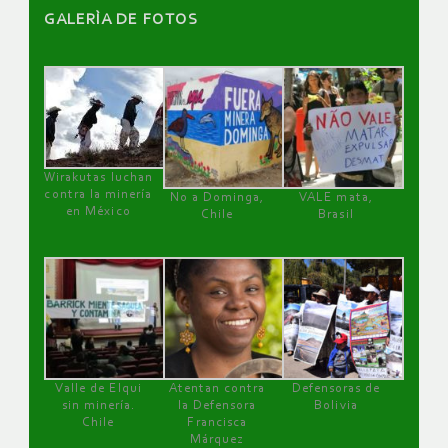
GALERÌA DE FOTOS
Wirakutas luchan
contra la minería
No a Dominga,
VALE mata,
en México
Chile
Brasil
Valle de Elqui
Atentan contra
Defensoras de
sin minería.
la Defensora
Bolivia
Chile
Francisca
Márquez