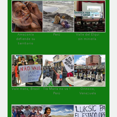
Amazonía
Perú
Valle del Elqui
defiende su
sin minería.
territorio
Vale mata, Brasil
Tía María no va !
Orinoco,
Perú
Venezuela