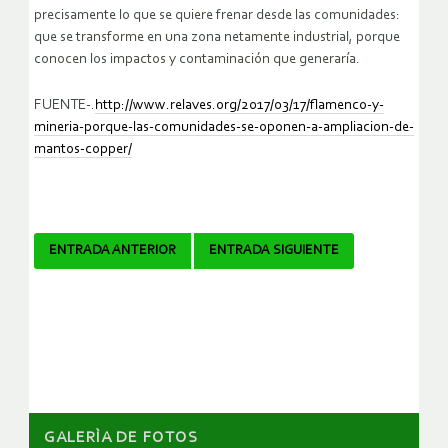
precisamente lo que se quiere frenar desde las comunidades:
que se transforme en una zona netamente industrial, porque
conocen los impactos y contaminación que generaría.
FUENTE-.
http://www.relaves.org/2017/03/17/flamenco-y-
mineria-porque-las-comunidades-se-oponen-a-ampliacion-de-
mantos-copper/
Navegador
ENTRADA ANTERIOR
ENTRADA SIGUIENTE
de
artículos
GALERÌA DE FOTOS