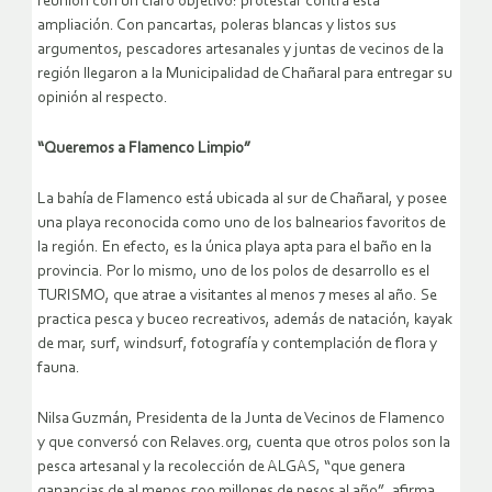
reunión con un claro objetivo: protestar contra esta
ampliación. Con pancartas, poleras blancas y listos sus
argumentos, pescadores artesanales y juntas de vecinos de la
región llegaron a la Municipalidad de Chañaral para entregar su
opinión al respecto.
“Queremos a Flamenco Limpio”
La bahía de Flamenco está ubicada al sur de Chañaral, y posee
una playa reconocida como uno de los balnearios favoritos de
la región. En efecto, es la única playa apta para el baño en la
provincia. Por lo mismo, uno de los polos de desarrollo es el
TURISMO, que atrae a visitantes al menos 7 meses al año. Se
practica pesca y buceo recreativos, además de natación, kayak
de mar, surf, windsurf, fotografía y contemplación de flora y
fauna.
Nilsa Guzmán, Presidenta de la Junta de Vecinos de Flamenco
y que conversó con Relaves.org, cuenta que otros polos son la
pesca artesanal y la recolección de ALGAS, “que genera
ganancias de al menos 500 millones de pesos al año”, afirma.