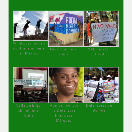
Wirakutas luchan
contra la minería
No a Dominga,
VALE mata,
en México
Chile
Brasil
Valle de Elqui
Atentan contra
Defensoras de
sin minería.
la Defensora
Bolivia
Chile
Francisca
Márquez