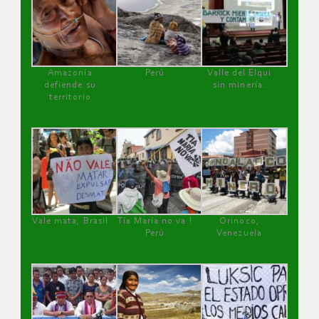
Amazonía
Perú
Valle del Elqui
defiende su
sin minería.
territorio
Vale mata, Brasil
Tía María no va !
Orinoco,
Perú
Venezuela