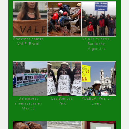
Protestas contra
No a la minería ,
VALE, Brasil
Bariloche,
Argentina
Defensoras
Las Bambas,
PUEBLA, Pue, 27
amenazadas en
Perú
Enero
México