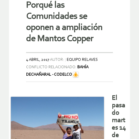
Porqué las
Comunidades se
oponen a ampliación
de Mantos Copper
4 ABRIL, 2017
AUTOR:
EQUIPO RELAVES
CONFLICTO RELACIONADO:
BAHÍA
DECHAÑARAL - CODELCO
El
pasa
do
mart
es 14
de