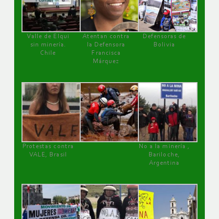
Valle de Elqui
Atentan contra
Defensoras de
sin minería.
la Defensora
Bolivia
Chile
Francisca
Márquez
Protestas contra
No a la minería ,
VALE, Brasil
Bariloche,
Argentina