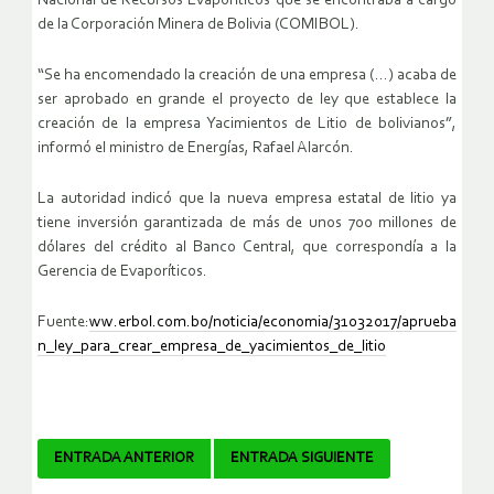
Nacional de Recursos Evaporíticos que se encontraba a cargo
de la Corporación Minera de Bolivia (COMIBOL).
“Se ha encomendado la creación de una empresa (…) acaba de
ser aprobado en grande el proyecto de ley que establece la
creación de la empresa Yacimientos de Litio de bolivianos”,
informó el ministro de Energías, Rafael Alarcón.
La autoridad indicó que la nueva empresa estatal de litio ya
tiene inversión garantizada de más de unos 700 millones de
dólares del crédito al Banco Central, que correspondía a la
Gerencia de Evaporíticos.
Fuente:
ww.erbol.com.bo/noticia/economia/31032017/aprueba
n_ley_para_crear_empresa_de_yacimientos_de_litio
Navegador
ENTRADA ANTERIOR
ENTRADA SIGUIENTE