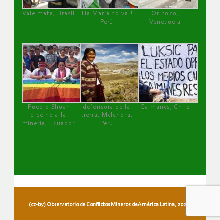
Vale mata, Brasil
Tía María no va !
Orinoco,
Perú
Venezuela
Pueblo Shuar
defensora de la
Caimanes, Chile
dice no a la
tierra, Melchora,
minería, Ecuador
Perú
(cc-by) Observatorio de Conflictos Mineros de América Latina, 2026