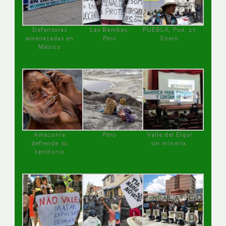
Defensoras
Las Bambas,
PUEBLA, Pue, 27
amenazadas en
Perú
Enero
México
Amazonía
Perú
Valle del Elqui
defiende su
sin minería.
territorio