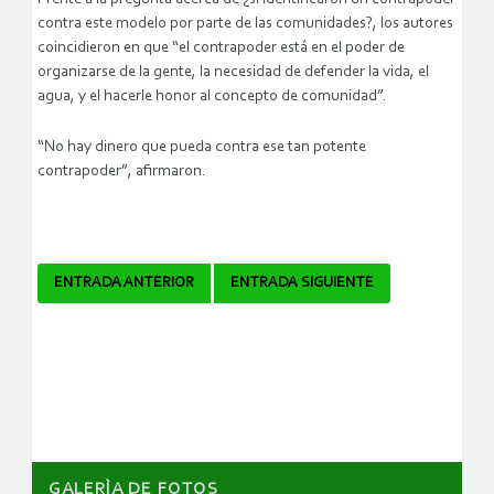
contra este modelo por parte de las comunidades?, los autores
coincidieron en que “el contrapoder está en el poder de
organizarse de la gente, la necesidad de defender la vida, el
agua, y el hacerle honor al concepto de comunidad”.
“No hay dinero que pueda contra ese tan potente
contrapoder”, afirmaron.
Navegador
ENTRADA ANTERIOR
ENTRADA SIGUIENTE
de
artículos
GALERÌA DE FOTOS