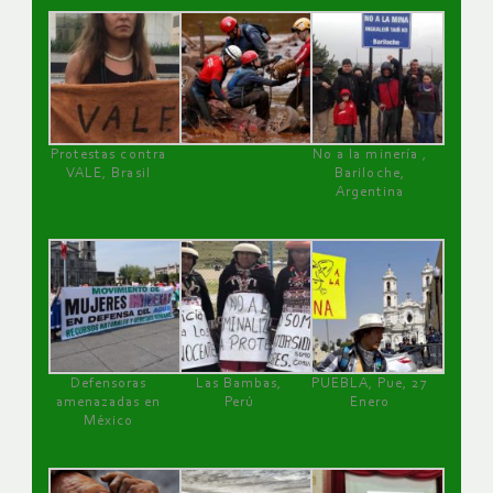
Protestas contra
No a la minería ,
VALE, Brasil
Bariloche,
Argentina
Defensoras
Las Bambas,
PUEBLA, Pue, 27
amenazadas en
Perú
Enero
México