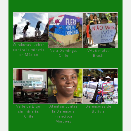
Wirakutas luchan
contra la minería
No a Dominga,
VALE mata,
en México
Chile
Brasil
Valle de Elqui
Atentan contra
Defensoras de
sin minería.
la Defensora
Bolivia
Chile
Francisca
Márquez