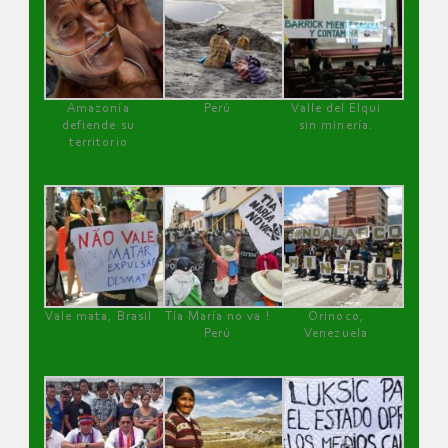
Amazonía
Perú
Valle del Elqui
defiende su
sin minería.
territorio
Vale mata, Brasil
Tía María no va !
Orinoco,
Perú
Venezuela