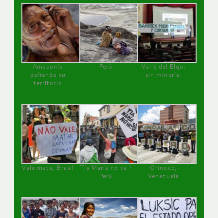
Amazonía
Perú
Valle del Elqui
defiende su
sin minería.
territorio
Vale mata, Brasil
Tía María no va !
Orinoco,
Perú
Venezuela