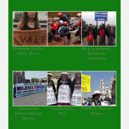
Protestas contra
No a la minería ,
VALE, Brasil
Bariloche,
Argentina
Defensoras
Las Bambas,
PUEBLA, Pue, 27
amenazadas en
Perú
Enero
México