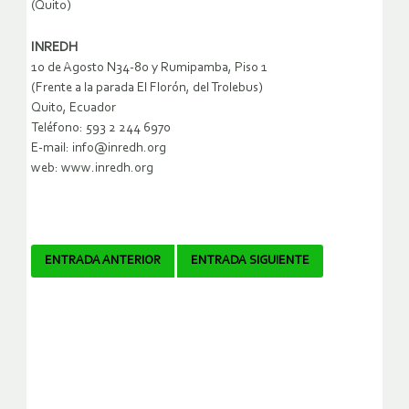
(Quito)
INREDH
10 de Agosto N34-80 y Rumipamba, Piso 1
(Frente a la parada El Florón, del Trolebus)
Quito, Ecuador
Teléfono: 593 2 244 6970
E-mail: info@inredh.org
web: www.inredh.org
Navegador
ENTRADA ANTERIOR
ENTRADA SIGUIENTE
de
artículos