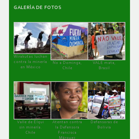
GALERÌA DE FOTOS
Wirakutas luchan
contra la minería
No a Dominga,
VALE mata,
en México
Chile
Brasil
Valle de Elqui
Atentan contra
Defensoras de
sin minería.
la Defensora
Bolivia
Chile
Francisca
Márquez