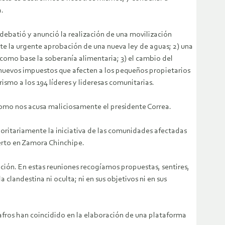
a.
debatió y anunció la realización de una movilización
nte la urgente aprobación de una nueva ley de aguas; 2) una
o como base la soberanía alimentaria; 3) el cambio del
nuevos impuestos que afecten a los pequeños propietarios
rismo a los 194 líderes y lideresas comunitarias.
 como nos acusa maliciosamente el presidente Correa.
ioritariamente la iniciativa de las comunidades afectadas
ierto en Zamora Chinchipe.
ción. En estas reuniones recogíamos propuestas, sentires,
 clandestina ni oculta; ni en sus objetivos ni en sus
afros han coincidido en la elaboración de una plataforma