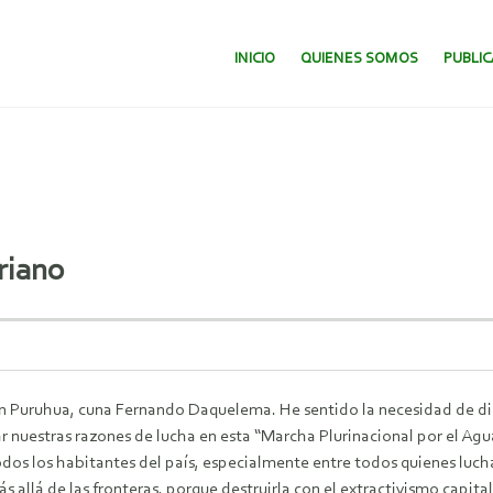
SALTAR AL CONTENIDO.
INICIO
QUIENES SOMOS
PUBLI
riano
n Puruhua, cuna Fernando Daquelema. He sentido la necesidad de dir
r nuestras razones de lucha en esta “Marcha Plurinacional por el Agu
odos los habitantes del país,
especialmente entre todos quienes luc
llá de las fronteras, porque destruirla con el extractivismo capital