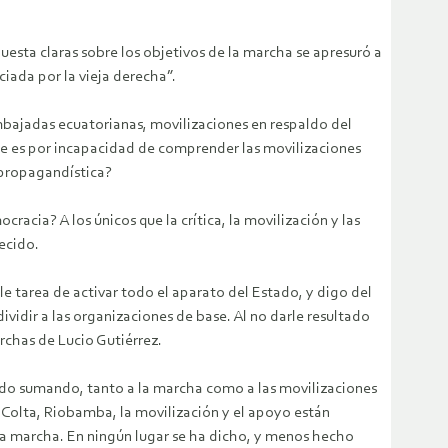
puesta claras sobre los objetivos de la marcha se apresuró a
ciada por la vieja derecha”.
Embajadas ecuatorianas, movilizaciones en respaldo del
te es por incapacidad de comprender las movilizaciones
 propagandística?
acia? A los únicos que la crítica, la movilización y las
ecido.
le tarea de activar todo el aparato del Estado, y digo del
vidir a las organizaciones de base. Al no darle resultado
rchas de Lucio Gutiérrez.
a ido sumando, tanto a la marcha como a las movilizaciones
 Colta, Riobamba, la movilización y el apoyo están
 la marcha. En ningún lugar se ha dicho, y menos hecho