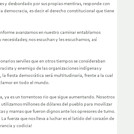
ores y desbordado por sus propias mentiras, responde con
la democracia, es decir el derecho constitucional que tiene
, conforme avanzamos en nuestro caminar entablamos
 y necesidades; nos escuchan y les escuchamos, así
ionarios serviles que en otros tiempos se consideraban
 racista y enemigo de las organizaciones indígenas y
a fiesta democrática será multitudinaria, frente a la cual
n clamor en todo el mundo.
ta, ya es un torrentoso rio que sigue aumentando. Nosotros
utilizamos millones de dólares del pueblo para movilizar
tas y mamas que fueron dignos ante los opresores de turno.
 La fuerza que nos lleva a luchar es el latido del corazón de
rancia y codicia!