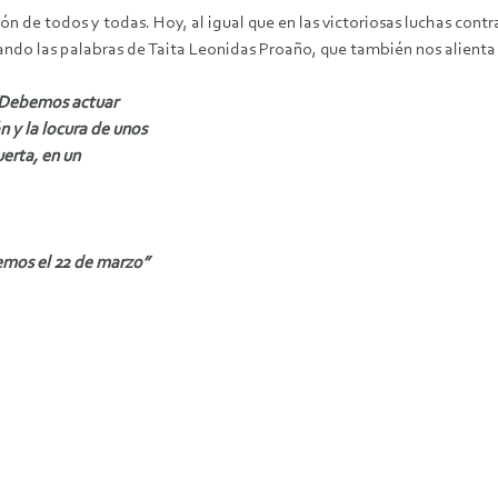
ión de todos y todas. Hoy, al igual que en las victoriosas luchas cont
ando las palabras de Taita Leonidas Proaño, que también nos alient
. Debemos actuar
 y la locura de unos
erta, en un
remos el 22 de marzo”