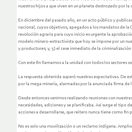
nuestros hijos a que viven en un planeta destrozado por la c
En diciembre del pasado año, en un acto público y publicad
nacional, cuyos objetivos, apegados a los mandatos de la C
revolución agraria para cuyo inicio es urgente la aprobació
modelo minero-extractivista que hoy se impone por un nue
y productores; y, 5) el cese inmediato de la criminalización 
Con este fin llamamos a la unidad con todos los sectores s
La respuesta obtenida superó nuestras expectativas. De est
por la mega minería, alarmadas por la anunciada firma de l
Desde entonces venimos realizando reuniones con nuestras 
necesidades, adiciones y se planificaba. Así surge el tipo d
acciones a desarrollarse, que reitero nunca tiene como fin 
No es solo una movilización o un reclamo indígena. Amplio