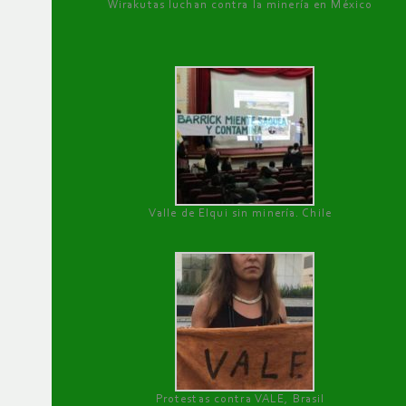
Wirakutas luchan contra la minería en México
Valle de Elqui sin minería. Chile
Protestas contra VALE, Brasil