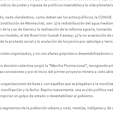
odicia de poder y riqueza de políticos insensibles a la vida planetari
o, nada clandestino, como deben ser los actos políticos, la CONAIE 
onstitución de Montecristi, son: 1) la redistribución del agua media
n de la Ley de tierras y la realización de la reforma agraria, tomand
vo modelo, el del Buen Vivir-Sumak Kawsay; 4) la no aceptación de 
de la protesta social y la anulación de los juicios por sabotaje y terro
ociales organizados, y no con afanes golpistas o desestabilizadores
a decisión colectiva surgió la “Marcha Plurinacional”, recogiendo pr
as concesiones y por el inicio del primer proyecto minero a cielo ab
organizaciones de base y con aquellas que se plegaban a la moviliza
e movilización y la fecha. Repito nuevamente: una acción política nada
propiciar un golpe de estado o desestabilizar al gobierno.
s segmentos de la población urbana y rural, mestiza, indígenas y de 