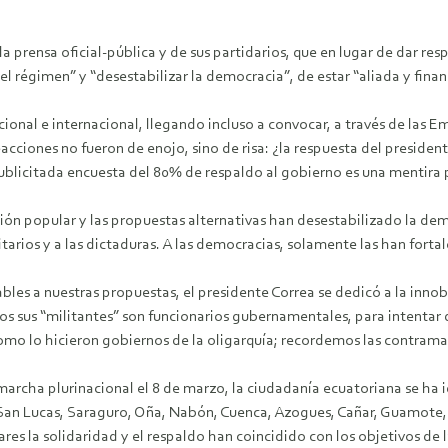
a prensa oficial-pública y de sus partidarios, que en lugar de dar res
del régimen” y “desestabilizar la democracia”, de estar “aliada y finan
cional e internacional, llegando incluso a convocar, a través de las 
iones no fueron de enojo, sino de risa: ¿la respuesta del presiden
ublicitada encuesta del 80% de respaldo al gobierno es una mentira
ón popular y las propuestas alternativas han desestabilizado la democr
arios y a las dictaduras. A las democracias, solamente las han fortal
les a nuestras propuestas, el presidente Correa se dedicó a la innob
s sus “militantes” son funcionarios gubernamentales, para intentar di
mo lo hicieron gobiernos de la oligarquía; recordemos las contrama
a marcha plurinacional el 8 de marzo, la ciudadanía ecuatoriana se h
 San Lucas, Saraguro, Oña, Nabón, Cuenca, Azogues, Cañar, Guamote,
res la solidaridad y el respaldo han coincidido con los objetivos de