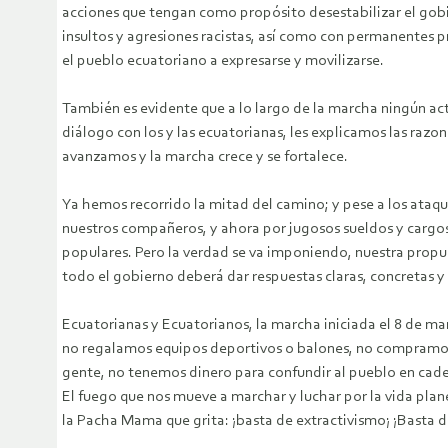
acciones que tengan como propósito desestabilizar el gobi
insultos y agresiones racistas, así como con permanentes pr
el pueblo ecuatoriano a expresarse y movilizarse.
También es evidente que a lo largo de la marcha ningún a
diálogo con los y las ecuatorianas, les explicamos las razo
avanzamos y la marcha crece y se fortalece.
Ya hemos recorrido la mitad del camino; y pese a los ataqu
nuestros compañeros, y ahora por jugosos sueldos y cargos 
populares. Pero la verdad se va imponiendo, nuestra propue
todo el gobierno deberá dar respuestas claras, concretas y 
Ecuatorianas y Ecuatorianos, la marcha iniciada el 8 de m
no regalamos equipos deportivos o balones, no compramos l
gente, no tenemos dinero para confundir al pueblo en cade
El fuego que nos mueve a marchar y luchar por la vida planeta
la Pacha Mama que grita: ¡basta de extractivismo¡ ¡Basta 