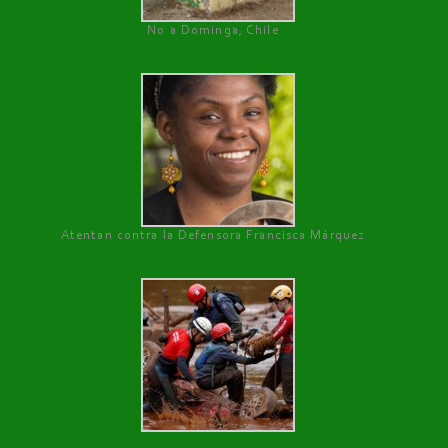
No a Dominga, Chile
Atentan contra la Defensora Francisca Márquez