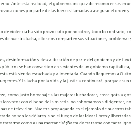
erno. Ante esta realidad, el gobierno, incapaz de reconocer sus err
ovocaciones por parte de las fuerzas llamadas a asegurar el orden y 
cto de violencia ha sido provocado por nosotros; todo lo contrario
nes de nuestra lucha, ellos nos comparten sus situaciones, problemas
es, desinformación y descalificación de parte del gobierno y de func
públicos se han convertido en sirvientes de un gobierno capitalista,
sta está siendo escuchada y alimentada. Cuando lleguemos a Quito, l
urgentes. Y la lucha por la Vida y la justicia continuará, porque es u
arzo, como justo homenaje a las mujeres luchadores, crece gota a go
os votos con el bono de la miseria, no sobornamos a dirigentes, no 
nas de televisión. Nuestra propaganda es el ejemplo de nuestros tai
ria no son los dólares, sino el fuego de las ideas libres y libertarias.
de tratarme como a una mercancía! ¡Basta de tratarme con tanta igno