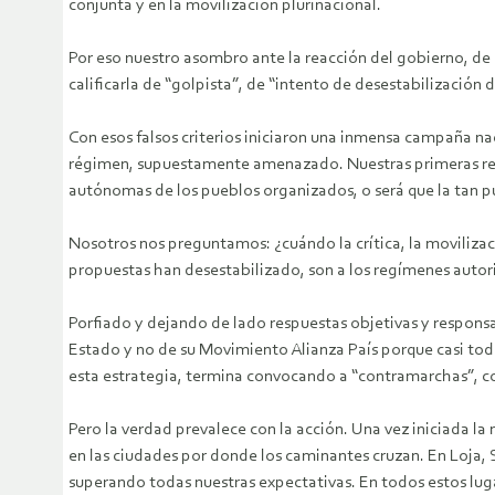
conjunta y en la movilización plurinacional.
Por eso nuestro asombro ante la reacción del gobierno, de l
calificarla de “golpista”, de “intento de desestabilización 
Con esos falsos criterios iniciaron una inmensa campaña na
régimen, supuestamente amenazado. Nuestras primeras reacc
autónomas de los pueblos organizados, o será que la tan p
Nosotros nos preguntamos: ¿cuándo la crítica, la movilizaci
propuestas han desestabilizado, son a los regímenes autorit
Porfiado y dejando de lado respuestas objetivas y responsab
Estado y no de su Movimiento Alianza País porque casi todo
esta estrategia, termina convocando a “contramarchas”, co
Pero la verdad prevalece con la acción. Una vez iniciada l
en las ciudades por donde los caminantes cruzan. En Loja,
superando todas nuestras expectativas. En todos estos luga