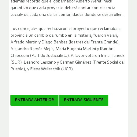
además recordó que el gobernador Alberto Weretilneck
garantizó que cada proyecto deberá contar con «licencia
social» de cada una de las comunidades donde se desarrollen.
Los concejales que rechazaron el proyecto que reclamaba a
provincia un cambio de rumbo en la materia, fueron Valeri,
Alfredo Martín y Diego Benítez (los tres del Frente Grande),
Alejandro Ramós Mejía, María Eugenia Martini y Ramón
Chiocconi (Partido Justicialista). A favor votaron Irma Haneck
(SUR), Leandro Lescano y Carmen Giménez (Frente Social del
Pueblo), y Elena Welleschik (UCR).
Navegador
ENTRADA ANTERIOR
ENTRADA SIGUIENTE
de
artículos