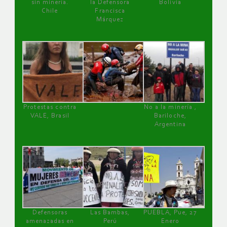
sin minería.
la Defensora
Bolivia
Chile
Francisca
Márquez
Protestas contra
No a la minería ,
VALE, Brasil
Bariloche,
Argentina
Defensoras
Las Bambas,
PUEBLA, Pue, 27
amenazadas en
Perú
Enero