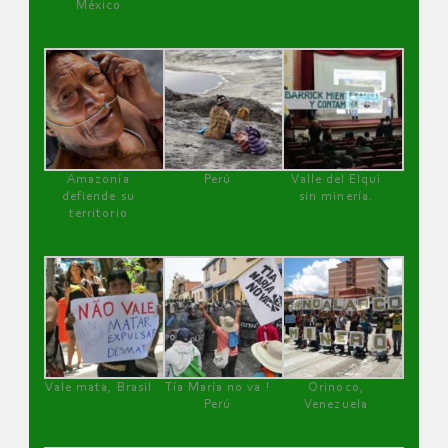
México
Amazonía
Perú
Valle del Elqui
defiende su
sin minería.
territorio
Vale mata, Brasil
Tía María no va !
Orinoco,
Perú
Venezuela