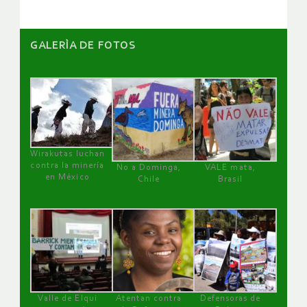
GALERÌA DE FOTOS
Wirakutas luchan
contra la minería
No a Dominga,
VALE mata,
en México
Chile
Brasil
Valle de Elqui
Atentan contra
Defensoras de