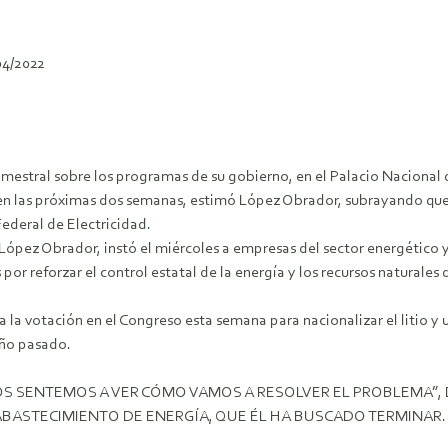
04/2022
rimestral sobre los programas de su gobierno, en el Palacio Nacio
n las próximas dos semanas, estimó López Obrador, subrayando que l
ederal de Electricidad.
ópez Obrador, instó el miércoles a empresas del sector energético y
or reforzar el control estatal de la energía y los recursos naturales d
 a la votación en el Congreso esta semana para nacionalizar el litio 
año pasado.
S SENTEMOS A VER CÓMO VAMOS A RESOLVER EL PROBLEMA”, 
ASTECIMIENTO DE ENERGÍA, QUE ÉL HA BUSCADO TERMINAR.