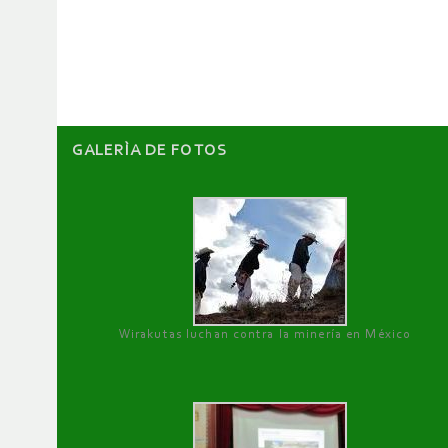
de
artículos
GALERÌA DE FOTOS
Wirakutas luchan contra la minería en México