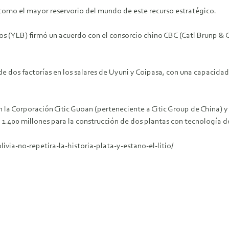
a como el mayor reservorio del mundo de este recurso estratégico.
anos (YLB) firmó un acuerdo con el consorcio chino CBC (Catl Brunp 
de dos factorías en los salares de Uyuni y Coipasa, con una capacida
n la Corporación Citic Guoan (perteneciente a Citic Group de China)
400 millones para la construcción de dos plantas con tecnología de 
ia-no-repetira-la-historia-plata-y-estano-el-litio/