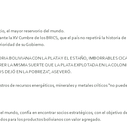
tio, el mayor reservorio del mundo.
ante la XV Cumbre de los BRICS, que el país no repetirá la historia de l
prioridad de su Gobierno.
TORIA BOLIVIANA CON LA PLATA Y EL ESTAÑO, IMBORRABLES C
RER LA MISMA SUERTE QUE LA PLATA EXPLOTADA EN LA COLONI
S DEJÓ EN LA POBREZA”, ASEVERÓ.
tros de recursos energéticos, minerales y metales críticos “no puede
 del mundo, confía en encontrar socios estratégicos, con el objetivo 
ados para los productos bolivianos con valor agregado.