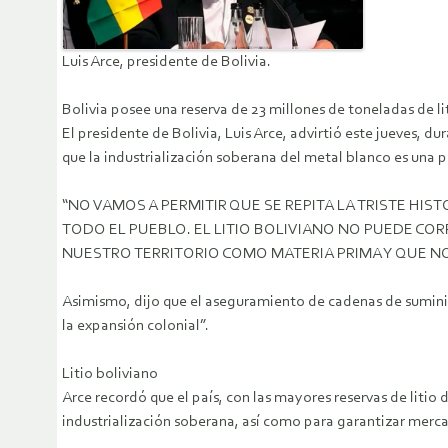
Luis Arce, presidente de Bolivia.
Bolivia posee una reserva de 23 millones de toneladas de li
El presidente de Bolivia, Luis Arce, advirtió este jueves, dur
que la industrialización soberana del metal blanco es una 
“NO VAMOS A PERMITIR QUE SE REPITA LA TRISTE HIS
TODO EL PUEBLO. EL LITIO BOLIVIANO NO PUEDE COR
NUESTRO TERRITORIO COMO MATERIA PRIMA Y QUE NO
Asimismo, dijo que el aseguramiento de cadenas de suminis
la expansión colonial”.
Litio boliviano
Arce recordó que el país, con las mayores reservas de litio
industrialización soberana, así como para garantizar merc