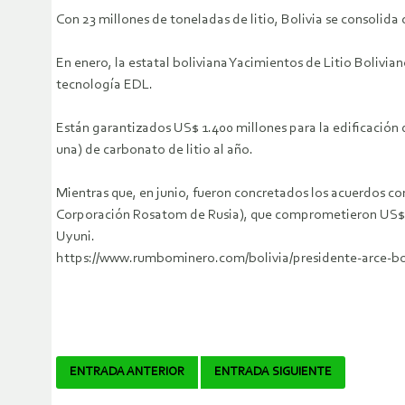
Con 23 millones de toneladas de litio, Bolivia se consolid
En enero, la estatal boliviana Yacimientos de Litio Bolivi
tecnología EDL.
Están garantizados US$ 1.400 millones para la edificación 
una) de carbonato de litio al año.
Mientras que, en junio, fueron concretados los acuerdos co
Corporación Rosatom de Rusia), que comprometieron US$ 1.
Uyuni.
https://www.rumbominero.com/bolivia/presidente-arce-boliv
Navegador
ENTRADA ANTERIOR
ENTRADA SIGUIENTE