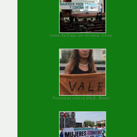
Valle de Elqui sin minería. Chile
Protestas contra VALE, Brasil