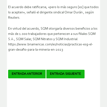
El acuerdo debe ratificarse, «pero lo más seguro [es] que todos
lo acepten», señaló el dirigente sindical Omar Durán , según
Reuters.
En virtud del acuerdo, SQM otorgaría diversos beneficios a los
más de 1.000 trabajadores que pertenecen a sus filiales SQM
S.A., SQM Salar, SQM Nitratos y SQM Industrial.
https://www.bnamericas.com/es/noticias/practicas-esg-el-
gran-desafio-para-la-mineria-en-2023
Navegador
ENTRADA ANTERIOR
ENTRADA SIGUIENTE
de
artículos