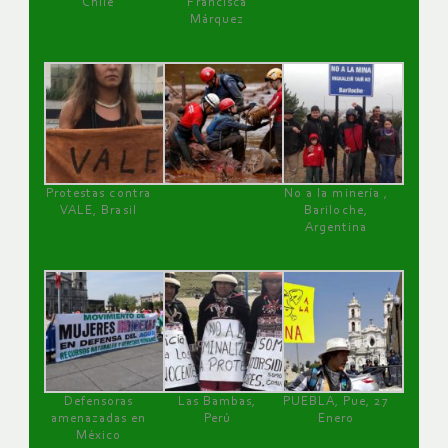
Chile
Francisca
Márquez
Protestas contra
No a la minería ,
VALE, Brasil
Bariloche,
Argentina
Defensoras
Las Bambas,
PUEBLA, Pue, 27
amenazadas en
Perú
Enero
México