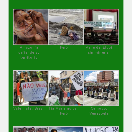
Amazonía
Perú
Valle del Elqui
defiende su
sin minería.
territorio
Vale mata, Brasil
Tía María no va !
Orinoco,
Perú
Venezuela