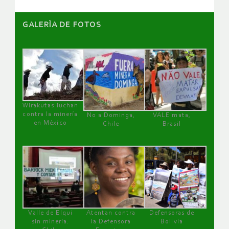
GALERÌA DE FOTOS
Wirakutas luchan
contra la minería
No a Dominga,
VALE mata,
en México
Chile
Brasil
Valle de Elqui
Atentan contra
Defensoras de
sin minería.
la Defensora
Bolivia