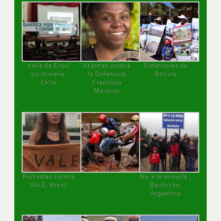
Valle de Elqui
Atentan contra
Defensoras de
sin minería.
la Defensora
Bolivia
Chile
Francisca
Márquez
Protestas contra
No a la minería ,
VALE, Brasil
Bariloche,
Argentina