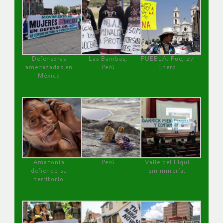
Defensoras
Las Bambas,
PUEBLA, Pue, 27
amenazadas en
Perú
Enero
México
Amazonía
Perú
Valle del Elqui
defiende su
sin minería.
territorio