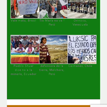
Vale mata, Brasil
Tía María no va !
Orinoco,
Perú
Venezuela
Pueblo Shuar
defensora de la
Caimanes, Chile
dice no a la
tierra, Melchora,
minería, Ecuador
Perú