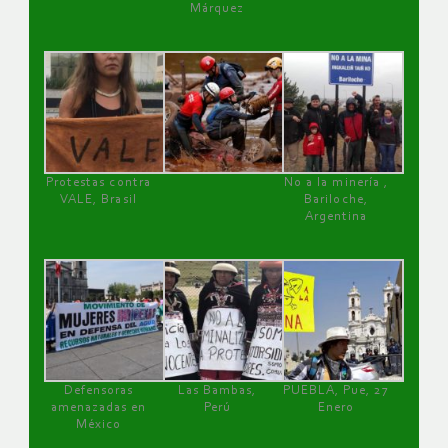
Márquez
Protestas contra
No a la minería ,
VALE, Brasil
Bariloche,
Argentina
Defensoras
Las Bambas,
PUEBLA, Pue, 27
amenazadas en
Perú
Enero
México