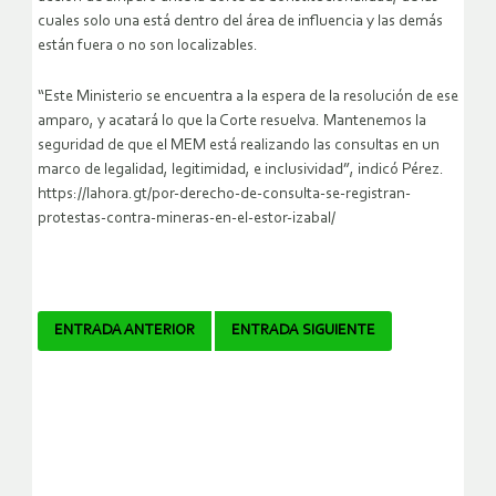
cuales solo una está dentro del área de influencia y las demás
están fuera o no son localizables.
“Este Ministerio se encuentra a la espera de la resolución de ese
amparo, y acatará lo que la Corte resuelva. Mantenemos la
seguridad de que el MEM está realizando las consultas en un
marco de legalidad, legitimidad, e inclusividad”, indicó Pérez.
https://lahora.gt/por-derecho-de-consulta-se-registran-
protestas-contra-mineras-en-el-estor-izabal/
Navegador
ENTRADA ANTERIOR
ENTRADA SIGUIENTE
de
artículos