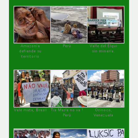
Amazonía
Perú
Valle del Elqui
defiende su
sin minería.
territorio
Vale mata, Brasil
Tía María no va !
Orinoco,
Perú
Venezuela