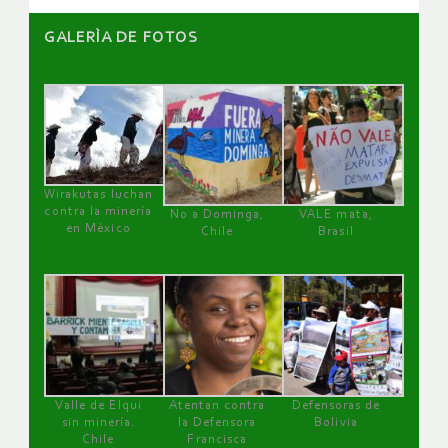
GALERÌA DE FOTOS
Wirakutas luchan
contra la minería
No a Dominga,
VALE mata,
en México
Chile
Brasil
Valle de Elqui
Atentan contra
Defensoras de
sin minería.
la Defensora
Bolivia
Chile
Francisca