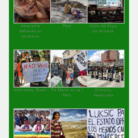
Amazonía
Perú
Valle del Elqui
defiende su
sin minería.
territorio
Vale mata, Brasil
Tía María no va !
Orinoco,
Perú
Venezuela