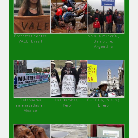
Protestas contra
No a la minería ,
VALE, Brasil
Bariloche,
Argentina
Defensoras
Las Bambas,
PUEBLA, Pue, 27
amenazadas en
Perú
Enero
México