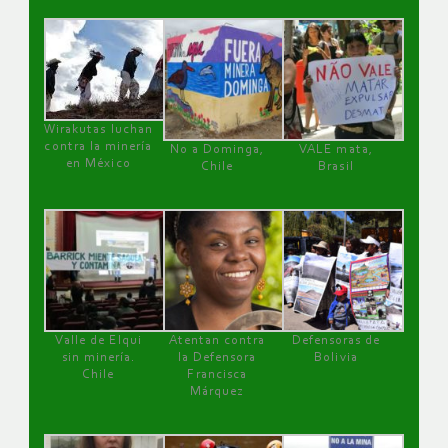
Wirakutas luchan
contra la minería
No a Dominga,
VALE mata,
en México
Chile
Brasil
Valle de Elqui
Atentan contra
Defensoras de
sin minería.
la Defensora
Bolivia
Chile
Francisca
Márquez