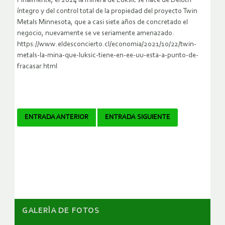
Finalmente, el 2014 la minera de Luksic se hace de Deluth
íntegro y del control total de la propiedad del proyecto Twin
Metals Minnesota, que a casi siete años de concretado el
negocio, nuevamente se ve seriamente amenazado.
https://www.eldesconcierto.cl/economia/2021/10/22/twin-
metals-la-mina-que-luksic-tiene-en-ee-uu-esta-a-punto-de-
fracasar.html
Navegador
ENTRADA ANTERIOR
ENTRADA SIGUIENTE
de
artículos
GALERÌA DE FOTOS