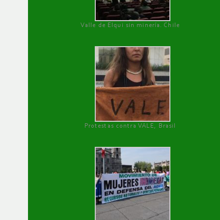
Valle de Elqui sin minería. Chile
Protestas contra VALE, Brasil