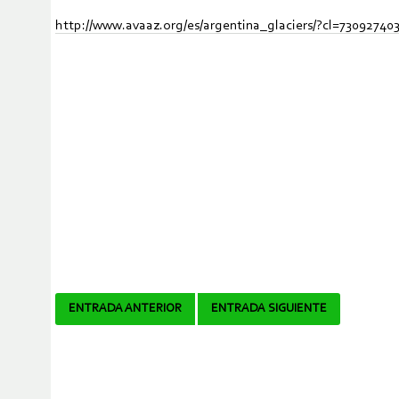
http://www.avaaz.org/es/argentina_glaciers/?cl=7309274
Navegador
ENTRADA ANTERIOR
ENTRADA SIGUIENTE
de
artículos