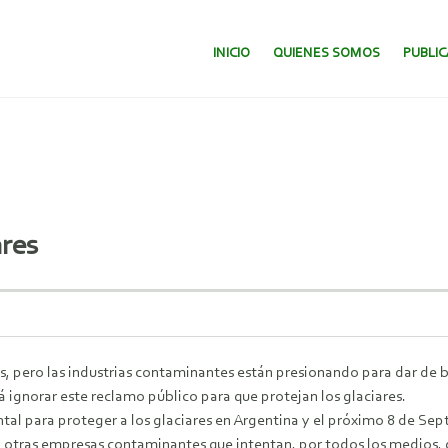
SALTAR AL CONTENIDO.
INICIO
QUIENES SOMOS
PUBLI
ares
s, pero las industrias contaminantes están presionando para dar de b
 ignorar este reclamo público para que protejan los glaciares.
l para proteger a los glaciares en Argentina y el próximo 8 de Septie
y otras empresas contaminantes que intentan, por todos los medios, 