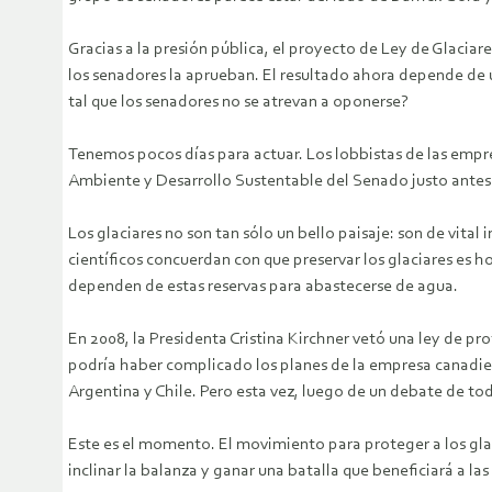
Gracias a la presión pública, el proyecto de Ley de Glacia
los senadores la aprueban. El resultado ahora depende de
tal que los senadores no se atrevan a oponerse?
Tenemos pocos días para actuar. Los lobbistas de las empre
Ambiente y Desarrollo Sustentable del Senado justo antes 
Los glaciares no son tan sólo un bello paisaje: son de vit
científicos concuerdan con que preservar los glaciares es
dependen de estas reservas para abastecerse de agua.
En 2008, la Presidenta Cristina Kirchner vetó una ley de p
podría haber complicado los planes de la empresa canadien
Argentina y Chile. Pero esta vez, luego de un debate de tod
Este es el momento. El movimiento para proteger a los glac
inclinar la balanza y ganar una batalla que beneficiará a la