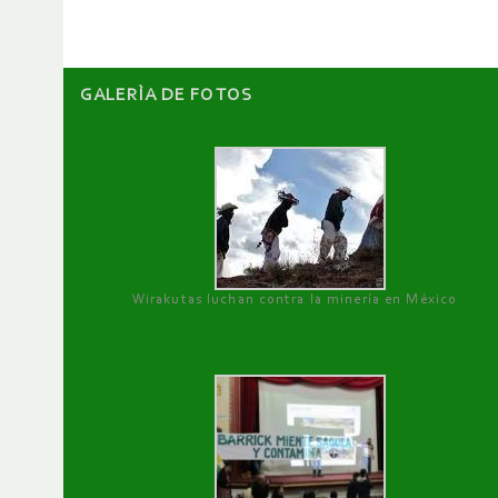
GALERÌA DE FOTOS
Wirakutas luchan contra la minería en México