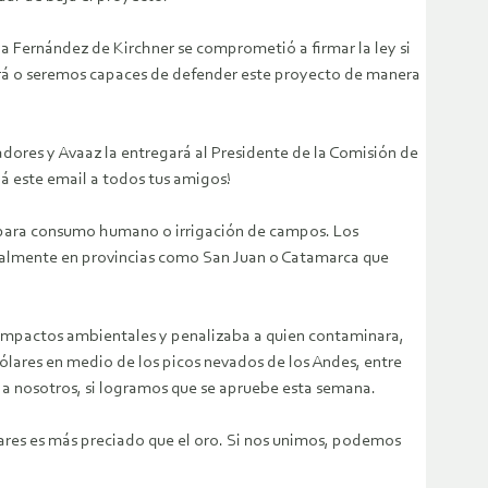
na Fernández de Kirchner se comprometió a firmar la ley si
drá o seremos capaces de defender este proyecto de manera
adores y Avaaz la entregará al Presidente de la Comisión de
á este email a todos tus amigos!
ea para consumo humano o irrigación de campos. Los
ecialmente en provincias como San Juan o Catamarca que
de impactos ambientales y penalizaba a quien contaminara,
ólares en medio de los picos nevados de los Andes, entre
to a nosotros, si logramos que se apruebe esta semana.
iares es más preciado que el oro. Si nos unimos, podemos