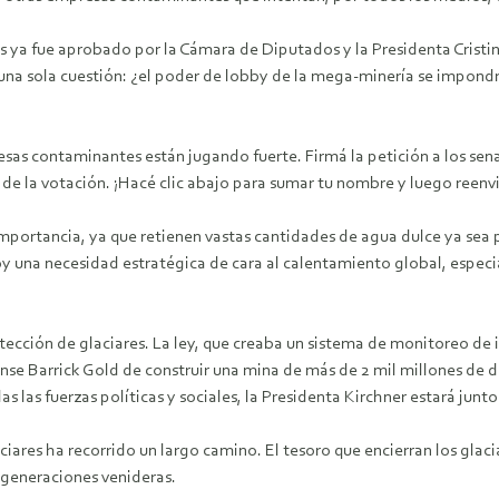
res ya fue aprobado por la Cámara de Diputados y la Presidenta Cristi
 una sola cuestión: ¿el poder de lobby de la mega-minería se impon
sas contaminantes están jugando fuerte. Firmá la petición a los sen
de la votación. ¡Hacé clic abajo para sumar tu nombre y luego reenvi
al importancia, ya que retienen vastas cantidades de agua dulce ya s
 hoy una necesidad estratégica de cara al calentamiento global, esp
rotección de glaciares. La ley, que creaba un sistema de monitoreo 
se Barrick Gold de construir una mina de más de 2 mil millones de d
as las fuerzas políticas y sociales, la Presidenta Kirchner estará jun
iares ha recorrido un largo camino. El tesoro que encierran los glac
s generaciones venideras.