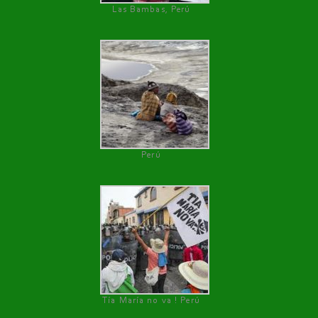
Las Bambas, Perú
Perú
Tía María no va ! Perú