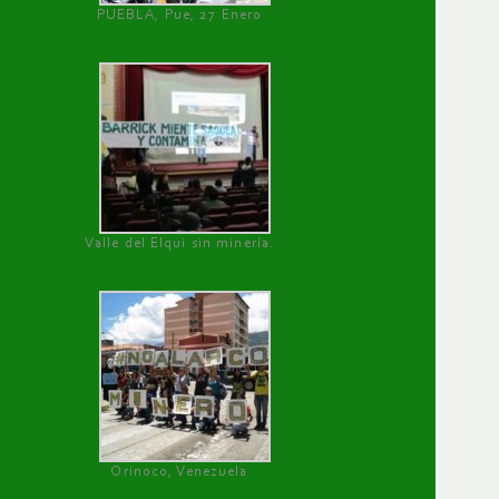
PUEBLA, Pue, 27 Enero
Valle del Elqui sin minería.
Orinoco, Venezuela