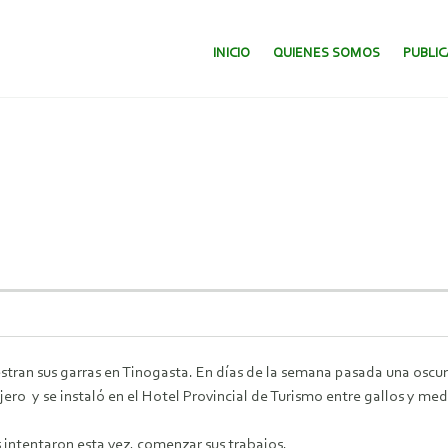
SALTAR AL CONTENIDO.
INICIO
QUIENES SOMOS
PUBLI
tran sus garras en Tinogasta. En días de la semana pasada una osc
jero y se instaló en el Hotel Provincial de Turismo entre gallos y me
intentaron esta vez, comenzar sus trabajos.