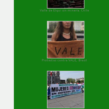
Valle de Elqui sin minería. Chile
Protestas contra VALE, Brasil