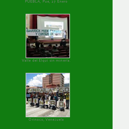
PUEBLA, Pue, 27 Enero
Valle del Elqui sin minería.
Orinoco, Venezuela