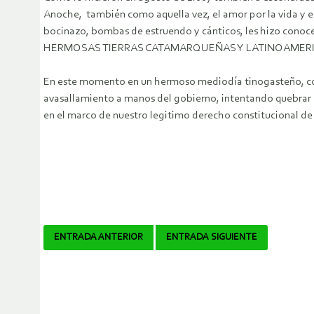
Anoche, también como aquella vez, el amor por la vida y e
bocinazo, bombas de estruendo y cánticos, les hizo conoc
HERMOSAS TIERRAS CATAMARQUEÑAS Y LATINOAMERICAN
En este momento en un hermoso mediodía tinogasteño, co
avasallamiento a manos del gobierno, intentando quebrar l
en el marco de nuestro legitimo derecho constitucional de
Navegador
ENTRADA ANTERIOR
ENTRADA SIGUIENTE
de
artículos