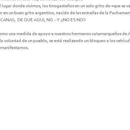
l lugar donde vivimos, los tinogasteños en un solo grito de «que se
er en un buen grito argentino, nacido de las entrañas de la Pacha
AS, DE QUE AQUI, NO .- Y ¡¡NO ES NO!!
mo una medida de apoyo a nuestros hermanos catamarqueños de Anda
a voluntad de un pueblo, se está realizando un bloqueo a los vehícul
 manifestarnos.