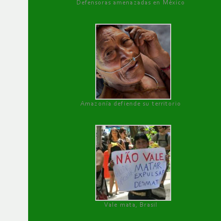
Defensoras amenazadas en México
Amazonía defiende su territorio
Vale mata, Brasil