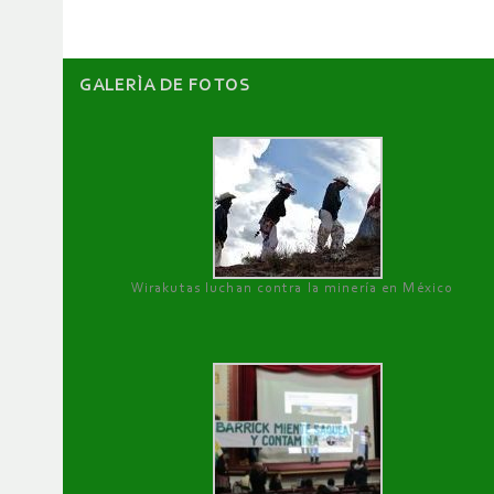
GALERÌA DE FOTOS
Wirakutas luchan contra la minería en México