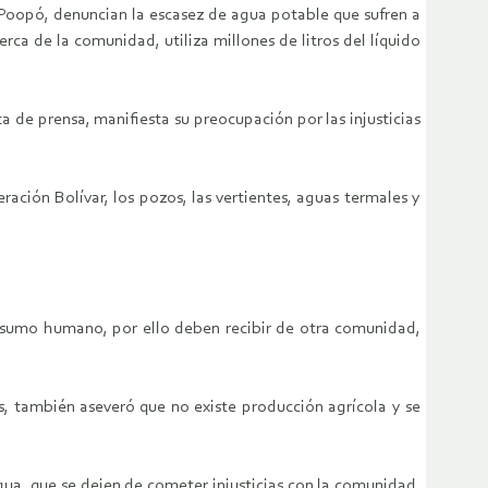
Poopó, denuncian la escasez de agua potable que sufren a
rca de la comunidad, utiliza millones de litros del líquido
ta de prensa, manifiesta su preocupación por las injusticias
ción Bolívar, los pozos, las vertientes, aguas termales y
onsumo humano, por ello deben recibir de otra comunidad,
s, también aseveró que no existe producción agrícola y se
ua, que se dejen de cometer injusticias con la comunidad,