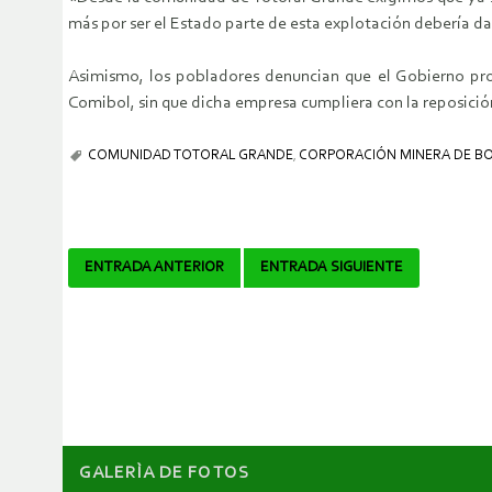
más por ser el Estado parte de esta explotación debería d
Asimismo, los pobladores denuncian que el Gobierno prom
Comibol, sin que dicha empresa cumpliera con la reposici
COMUNIDAD TOTORAL GRANDE
,
CORPORACIÓN MINERA DE BOL
Navegador
ENTRADA ANTERIOR
ENTRADA SIGUIENTE
de
artículos
GALERÌA DE FOTOS