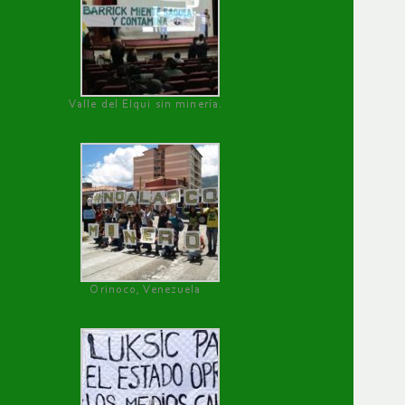
Valle del Elqui sin minería.
Orinoco, Venezuela