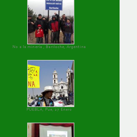
No a la minería , Bariloche, Argentina
PUEBLA, Pue, 27 Enero