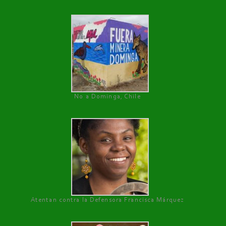
No a Dominga, Chile
Atentan contra la Defensora Francisca Márquez