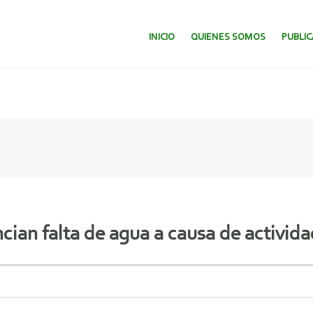
SALTAR AL CONTENIDO.
INICIO
QUIENES SOMOS
PUBLI
cian falta de agua a causa de activid