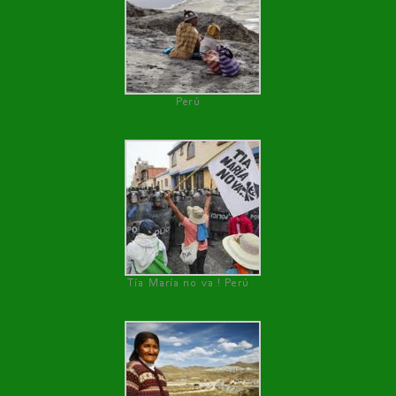
Perú
Tía María no va ! Perú