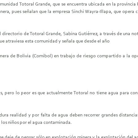
munidad Totoral Grande, que se encuentra ubicada en la provincia 
nera, pues señalan que la empresa Sinchi Wayra-Illapa, que opera ce
l directorio de Totoral Grande, Sabina Gutiérrez, a través de una no
que atraviesa esta comunidad y señala que desde el año
era de Bolivia (Comibol) en trabajo de riesgo compartido a la opera
tas, pero lo peor es que actualmente Totoral no tiene agua para c
ura realidad y por falta de agua deben recorrer grandes distancia
 los niños por el agua contaminada.
 deje de pensar sólo en explotación minera y la explotación del ag