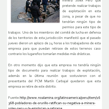
minera Solex Perú que
pretende realizar trabajos
de explotación en esta
zona, a pesar de que no
tendrían ningún tipo de
permiso para este tipo de
trabajos. Uno de los miembros del comité de lucha en defensa
de los territorios de esta jurisdicción manifestó que el pasado
jueves dieron un aplazo de 24 horas a los trabajadores de esta
empresa para que puedan retirase de estos terrenos caso
contrario los lugareños tomarían medidas más drásticas.
En otro momento dijo que esta empresa no tendría ningún
tipo de documento para realizar trabajos de explotación,
además en la última reunión que sostuvieron con el
presentante del PCM Martín Carbajal quedaron que esta
empresa se retire de este distrito.
Fuente:
http://www.noalamina.org/latinoamerica/peru/item/16
368-pobladores-de-orurillo-ratifican-su-negativa-a-minera-
solex-peru-y-la-emplazan-a-retirarse