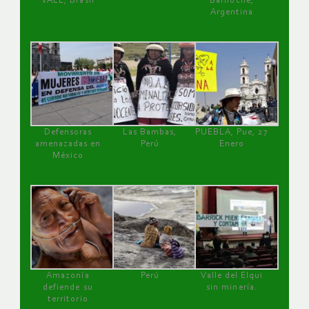
VALE, Brasil
Bariloche,
Argentina
Defensoras
Las Bambas,
PUEBLA, Pue, 27
amenazadas en
Perú
Enero
México
Amazonía
Perú
Valle del Elqui
defiende su
sin minería.
territorio