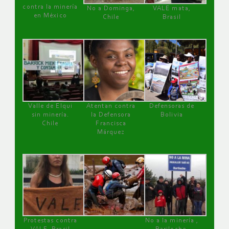
contra la minería
No a Dominga,
VALE mata,
en México
Chile
Brasil
Valle de Elqui
Atentan contra
Defensoras de
sin minería.
la Defensora
Bolivia
Chile
Francisca
Márquez
Protestas contra
No a la minería ,