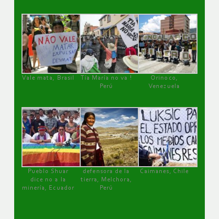
Vale mata, Brasil
Tía María no va !
Orinoco,
Perú
Venezuela
Pueblo Shuar
defensora de la
Caimanes, Chile
dice no a la
tierra, Melchora,
minería, Ecuador
Perú