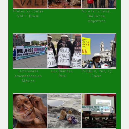
Protestas contra
No a la minería ,
VALE, Brasil
Bariloche,
Argentina
Defensoras
Las Bambas,
PUEBLA, Pue, 27
amenazadas en
Perú
Enero
México