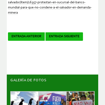
salvador/item/16357-protestan-en-sucursal-del-banco-
mundial-para-que-no-condene-a-el-salvador-en-demanda-
minera
Navegador
ENTRADA ANTERIOR
ENTRADA SIGUIENTE
de
artículos
GALERÌA DE FOTOS