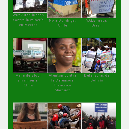
Wirakutas luchan
contra la minería
No a Dominga,
VALE mata,
en México
Chile
Brasil
Valle de Elqui
Atentan contra
Defensoras de
sin minería.
la Defensora
Bolivia
Chile
Francisca
Márquez