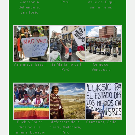
Amazonía
Perú
Valle del Elqui
defiende su
sin minería.
territorio
Vale mata, Brasil
Tía María no va !
Orinoco,
Perú
Venezuela
Pueblo Shuar
defensora de la
Caimanes, Chile
dice no a la
tierra, Melchora,
minería, Ecuador
Perú