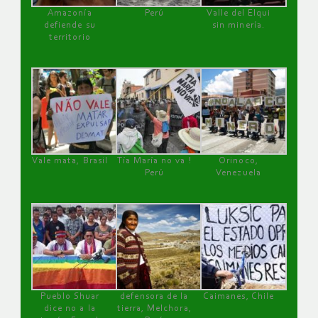
Amazonía
Perú
Valle del Elqui
defiende su
sin minería.
territorio
Vale mata, Brasil
Tía María no va !
Orinoco,
Perú
Venezuela
Pueblo Shuar
defensora de la
Caimanes, Chile
dice no a la
tierra, Melchora,