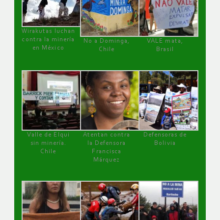
Wirakutas luchan
contra la minería
No a Dominga,
VALE mata,
en México
Chile
Brasil
Valle de Elqui
Atentan contra
Defensoras de
sin minería.
la Defensora
Bolivia
Chile
Francisca
Márquez