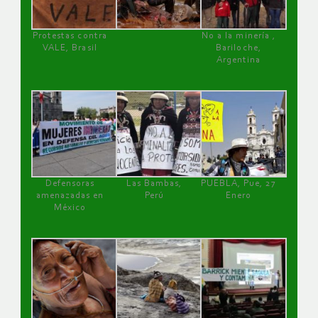
Protestas contra
No a la minería ,
VALE, Brasil
Bariloche,
Argentina
Defensoras
Las Bambas,
PUEBLA, Pue, 27
amenazadas en
Perú
Enero
México