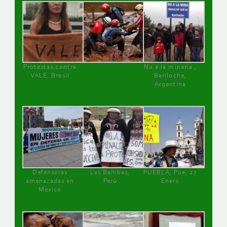
Protestas contra
No a la minería ,
VALE, Brasil
Bariloche,
Argentina
Defensoras
Las Bambas,
PUEBLA, Pue, 27
amenazadas en
Perú
Enero
México