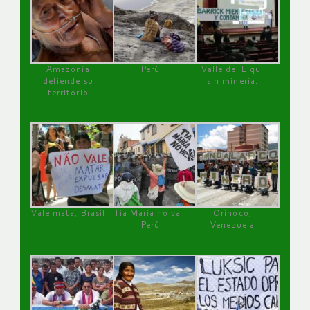
Amazonía
Perú
Valle del Elqui
defiende su
sin minería.
territorio
Vale mata, Brasil
Tía María no va !
Orinoco,
Perú
Venezuela