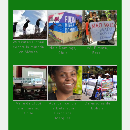
Wirakutas luchan
contra la minería
No a Dominga,
VALE mata,
en México
Chile
Brasil
Valle de Elqui
Atentan contra
Defensoras de
sin minería.
la Defensora
Bolivia
Chile
Francisca
Márquez