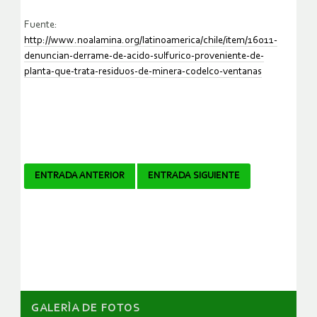
Fuente:
http://www.noalamina.org/latinoamerica/chile/item/16011-
denuncian-derrame-de-acido-sulfurico-proveniente-de-
planta-que-trata-residuos-de-minera-codelco-ventanas
Navegador
ENTRADA ANTERIOR
ENTRADA SIGUIENTE
de
artículos
GALERÌA DE FOTOS