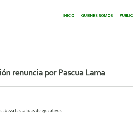
SALTAR AL CONTENIDO.
INICIO
QUIENES SOMOS
PUBLI
gión renuncia por Pascua Lama
cabeza las salidas de ejecutivos.