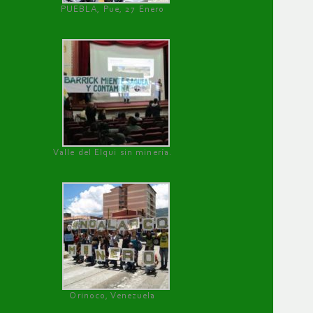
PUEBLA, Pue, 27 Enero
Valle del Elqui sin minería.
Orinoco, Venezuela