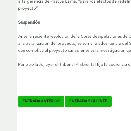
alta gerencia de Pascua Lama, “para los efectos de redefi
proyecto”.
Suspensión
Ante la reciente resolución de la Corte de Apelaciones d
a la paralización del proyecto, se suma la advertencia de
que complica al proyecto canadiense es la investigación 
Por otro lado, ayer el Tribunal Ambiental fijó la audiencia
Navegador
ENTRADA ANTERIOR
ENTRADA SIGUIENTE
de
artículos