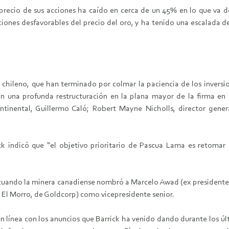
precio de sus acciones ha caído en cerca de un 45% en lo que va d
iaciones desfavorables del precio del oro, y ha tenido una escalada
chileno, que han terminado por colmar la paciencia de los invers
n una profunda restructuración en la plana mayor de la firma en l
ontinental, Guillermo Caló; Robert Mayne Nicholls, director gen
ick indicó que “el objetivo prioritario de Pascua Lama es retomar
, cuando la minera canadiense nombró a Marcelo Awad (ex presidente
 El Morro, de Goldcorp) como vicepresidente senior.
en línea con los anuncios que Barrick ha venido dando durante los úl