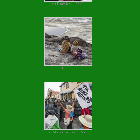
Las Bambas, Perú
Perú
Tía María no va ! Perú