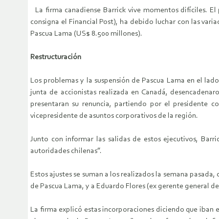
La firma canadiense Barrick vive momentos difíciles. El 
consigna el Financial Post), ha debido luchar con las var
Pascua Lama (US$ 8.500 millones).
Restructuración
Los problemas y la suspensión de Pascua Lama en el lado 
junta de accionistas realizada en Canadá, desencadenaro
presentaran su renuncia, partiendo por el presidente c
vicepresidente de asuntos corporativos de la región.
Junto con informar las salidas de estos ejecutivos, Barr
autoridades chilenas”.
Estos ajustes se suman a los realizados la semana pasada
de Pascua Lama, y a Eduardo Flores (ex gerente general de
La firma explicó estas incorporaciones diciendo que iban 