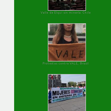
Valle de Elqui sin minería. Chile
Protestas contra VALE, Brasil