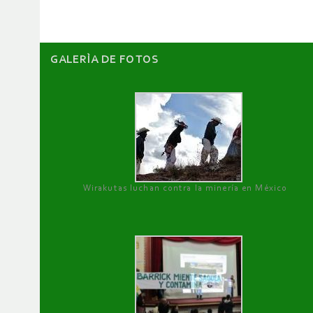
GALERÌA DE FOTOS
Wirakutas luchan contra la minería en México