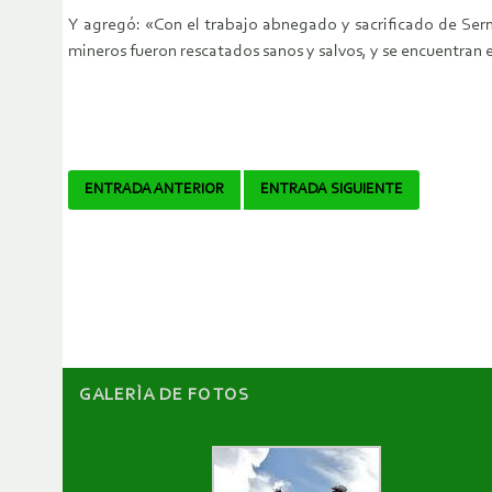
Y agregó: «Con el trabajo abnegado y sacrificado de Sern
mineros fueron rescatados sanos y salvos, y se encuentran en
Navegador
ENTRADA ANTERIOR
ENTRADA SIGUIENTE
de
artículos
GALERÌA DE FOTOS