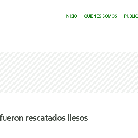
SALTAR AL CONTENIDO.
INICIO
QUIENES SOMOS
PUBLI
fueron rescatados ilesos