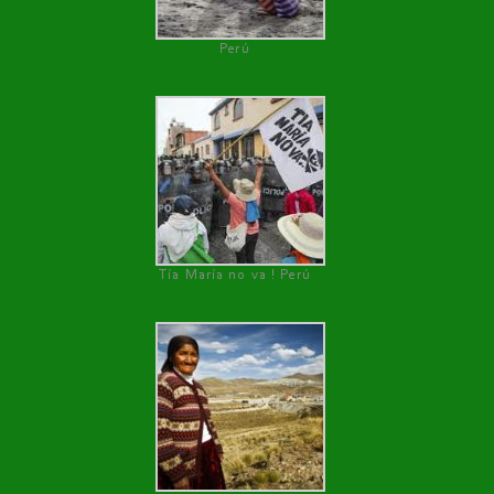
Perú
Tía María no va ! Perú