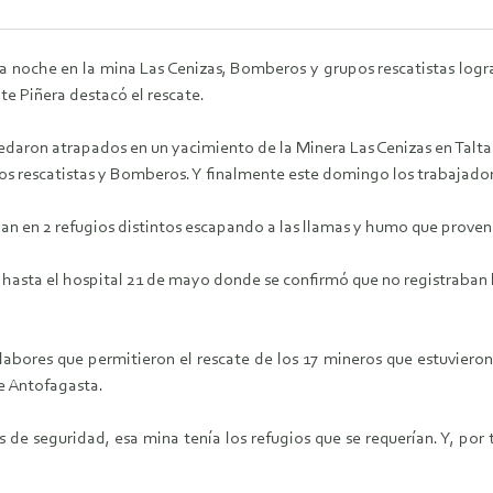
a noche en la mina Las Cenizas, Bomberos y grupos rescatistas logr
nte Piñera destacó el rescate.
edaron atrapados en un yacimiento de la Minera Las Cenizas en Talta
os rescatistas y Bomberos. Y finalmente este domingo los trabajador
 en 2 refugios distintos escapando a las llamas y humo que provenía
 hasta el hospital 21 de mayo donde se confirmó que no registraban 
labores que permitieron el rescate de los 17 mineros que estuvieron
de Antofagasta.
e seguridad, esa mina tenía los refugios que se requerían. Y, por 