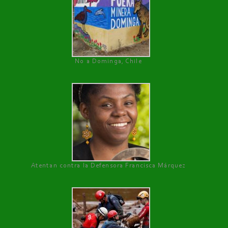
No a Dominga, Chile
Atentan contra la Defensora Francisca Márquez