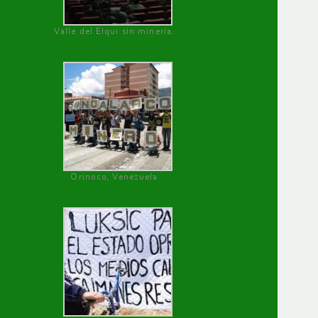
Valle del Elqui sin minería.
Orinoco, Venezuela