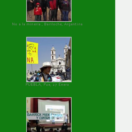
No a la minería , Bariloche, Argentina
PUEBLA, Pue, 27 Enero