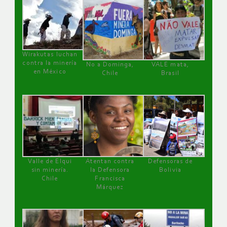
Wirakutas luchan
contra la minería
No a Dominga,
VALE mata,
en México
Chile
Brasil
Valle de Elqui
Atentan contra
Defensoras de
sin minería.
la Defensora
Bolivia
Chile
Francisca
Márquez