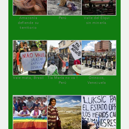
Amazonía
Perú
Valle del Elqui
defiende su
sin minería.
territorio
Vale mata, Brasil
Tía María no va !
Orinoco,
Perú
Venezuela