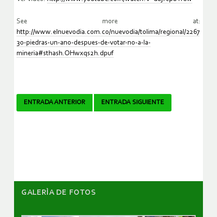
See more at:
http://www.elnuevodia.com.co/nuevodia/tolima/regional/2267
30-piedras-un-ano-despues-de-votar-no-a-la-
mineria#sthash.OHwxqs2h.dpuf
Navegador
ENTRADA ANTERIOR
ENTRADA SIGUIENTE
de
artículos
GALERÌA DE FOTOS