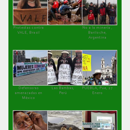
Protestas contra
No a la minería ,
VALE, Brasil
Bariloche,
Argentina
Defensoras
Las Bambas,
PUEBLA, Pue, 27
amenazadas en
Perú
Enero
México